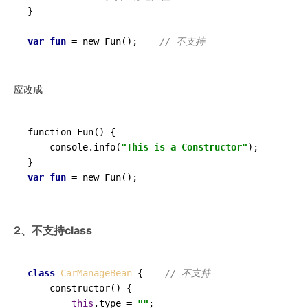
}

var
fun
 = new 
Fun
()
;    
// 不支持
应改成
function Fun() {

    console.info(
"This is a Constructor"
);

var
fun
 = new 
Fun
()
2、不支持class
class
CarManageBean
 {    
// 不支持
constructor
(
) {

this
.
type
 = 
""
;
