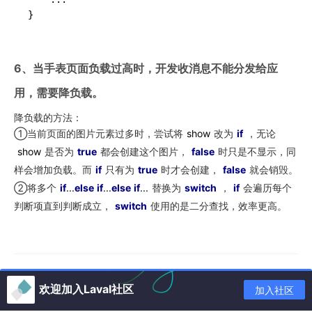
6、当手表页面负载过高时，开发收消息不能分发给应
用，需要降负载。
降负载的方法：
①当前页面的图片元素过多时，尝试将
show
改为
if
，无论
show
是否为
true
都会创建这个图片，
false
时只是不显示，同
样会增加负载。而
if
只有为
true
时才会创建，
false
就会销毁。
②将多个
if
...
else
if
...
else
if
...
替换为
switch
，
if
会遍历每个
判断项直到判断成立，
switch
使用的是二分查找，效率更高。
欢迎加入Laval社区
加入社区