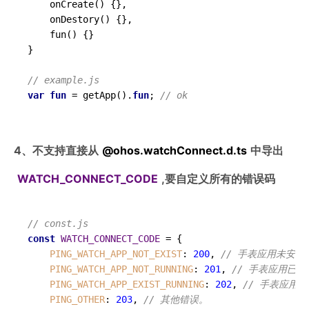
    onCreate() {},

    onDestory() {},

fun
()
 {}

}

// example.js
var
fun
 = 
getApp
()
.
fun
; 
// ok
4、不支持直接从
@ohos.
watchConnect
.
d
.
ts
中导出
WATCH_CONNECT_CODE
,要自定义所有的错误码
// const.js
const
WATCH_CONNECT_CODE
 = {

PING_WATCH_APP_NOT_EXIST
: 
200
, 
// 手表应用未安装
PING_WATCH_APP_NOT_RUNNING
: 
201
, 
// 手表应用已
PING_WATCH_APP_EXIST_RUNNING
: 
202
, 
// 手表应用
PING_OTHER
: 
203
, 
// 其他错误。