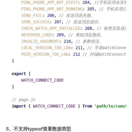
PING_PHONE_APP_NOT_EXIST
: 
204
, 
//手机应用未安装。
PING_PHONE_APP_NOT_RUNNING
: 
205
, 
// 手机应用已安
SEND_FAIL
: 
206
, 
// 发送消息失败。
SEND_SUCCESS
: 
207
, 
// 发送消息成功。
CHECK_WATCH_APP_INSTALLED
: 
208
, 
// 检查安装成功
RESERVED_CODE
: 
209
, 
// 离线消息预留。
INVALID_ARGUMENT
: 
210
, 
// 参数错误。
LOCAL_VERSION_TOO_LOW
: 
211
, 
// 手表WatchConne
PEER_VERSION_TOO_LOW
: 
212
// 对端WatchConnect
}

export
 {

WATCH_CONNECT_CODE
}

// page.js
import
 { 
WATCH_CONNECT_CODE
 } 
from
'path/to/const'
5、不支持typeof查看数据类型