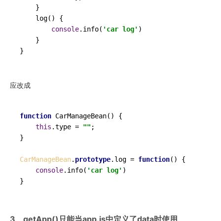
    }

log
(
) {

console
.
info
(
'car log'
)

    }

应改成
function
CarManageBean
(
) {

this
.
type
 = 
""
;

}

CarManageBean
.
prototype
.
log
 = 
function
(
) {

console
.
info
(
'car log'
)

3、getApp()只能当app.js中定义了data时使用