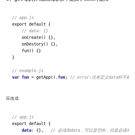
// app.js
export default {

// data: {}
    onCreate() {},

    onDestory() {},

fun
()
 {}

}

// example.js
var
fun
 = 
getApp
()
.
fun
; 
// error:没有定义data时不能
应改成
// app.js
export default {

data
: {},   
// 必须加data，可以是空的，但是必须有