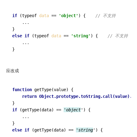
if
 (typeof 
data
 == 
'object'
) {    
// 不支持
...
else
if
 (typeof 
data
 == 
'string'
) {    
// 不支持
...
应改成
function
getType
(value) {

return
Object.prototype.toString.call(value).sl
if
 (getType(data) == 
'object
') {

    ...

else
if
 (getType(data) == 
'string
') {

    ...
