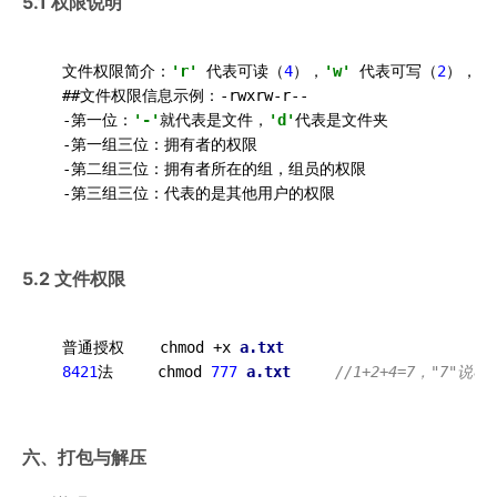
5.1 权限说明
  文件权限简介：
'r'
 代表可读（
4
），
'w'
 代表可写（
2
），
'x
  ##文件权限信息示例：-rwxrw-r--

  -第一位：
'-'
就代表是文件，
'd'
代表是文件夹

  -第一组三位：拥有者的权限

  -第二组三位：拥有者所在的组，组员的权限

5.2 文件权限
  普通授权    chmod +x 
a
.txt
8421
法     chmod 
777
a
.txt
//1+2+4=7，"7"
六、打包与解压