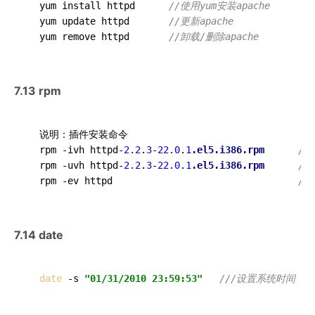
  yum install httpd      
//使用yum安装apache 
  yum update httpd       
//更新apache 
  yum remove httpd       
//卸载/删除apache 
7.13 rpm
  说明：插件安装命令

  rpm -ivh httpd-
2.2
.
3
-
22.0
.
1
.el5
.i386
.rpm
//
  rpm -uvh httpd-
2.2
.
3
-
22.0
.
1
.el5
.i386
.rpm
//
  rpm -ev httpd                                 
//
7.14 date
date
 -s 
"01/31/2010 23:59:53"
///设置系统时间