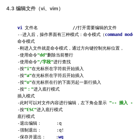
4.3 编辑文件（vi、vim）
vi
 文件名              //打开需要编辑的文件

  --进入后，操作界面有三种模式：命令模式（
command
mode
）
  命令模式

  -刚进入文件就是命令模式，通过方向键控制光标位置，

  -使用命令
"dd"
删除当前整行

  -使用命令
"/字段"
进行查找

  -按
"i"
在光标所在字符前开始插入

  -按
"a"
在光标所在字符后开始插入

  -按
"o"
在光标所在行的下面另起一新行插入

  -按
"："
进入底行模式

  插入模式

  -此时可以对文件内容进行编辑，左下角会显示 
"-- 插入 --"
  -按
"ESC"
进入底行模式

  底行模式

  -退出编辑：      :q

  -强制退出：      :q!

  -保存并退出：    :
wq