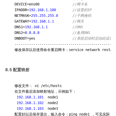
  DEVICE=ens00                
//网卡名
  IPADDR=
192.168
.
1.100
//设置的IP
  NETMASK=
255.255
.
255.0
//子网掩码
  GATEWAY=
192.168
.
1.1
//网关
  DNS1=
192.168
.
1.1
//DNS
  DNS2=
8.8
.
8.8
//备用DNS
  ONBOOT=yes                  
//系统启动时启动此设置
  -------------------------------------------------

8.5 配置映射
  修改文件： vi /etc/hosts

  在文件最后添加映射地址，示例如下：

192.168.1.101
  node1

192.168.1.102
  node2

192.168.1.103
  node3

  配置好以后保存退出，输入命令：ping node1 ，可见实际 pi