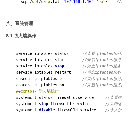
	scp /
opt
/
data
.txt  
192
.
168
.
1
.
101
:/
opt
/    
//将
八、系统管理
8.1 防火墙操作
  service iptables status      
//查看iptables服务的
  service iptables start       
//开启iptables服务
  service iptables 
stop
//停止iptables服务
  service iptables restart     
//重启iptables服务
  chkconfig iptables off       
//关闭iptables服务
  chkconfig iptables on        
//开启iptables服务
##centos7 防火墙操作
  systemctl status firewalld.service     
//查看防火
  systemctl 
stop
 firewalld.service       
//关闭运行
  systemctl 
disable
 firewalld.service    
//永久禁止