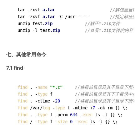
  tar -zxvf 
a
.tar
//解包至当前
  tar -zxvf 
a
.tar
 -C /usr------        
//指定解压的
  unzip test
.zip
//解压*.zip文件 
  unzip -l test
.zip
//查看*.zip文件的内容 
七、其他常用命令
7.1 find
find
 . -
name
"*.c"
//将目前目录及其子目录下所有延
find
 . -
type
 f         
//将目前目录其其下子目录中所
find
 . -ctime -
20
//将目前目录及其子目录下所有最
find
 /var/
log
 -
type
 f -mtime +
7
 -ok rm {} \;     
find
 . -
type
 f -perm 
644
 -
exec
 ls -l {} \;       
find
 / -
type
 f -
size
0
 -
exec
 ls -l {} \;         