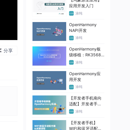
应用开发入门
涂纯
OpenHarmony
NAPI开发
涂纯
OpenHarmony板
分享
级移植：RK3568
移植分享
涂纯
OpenHarmony应
用开发
涂纯
【开发者手机南向
适配】开发者手机
移植
涂纯
OpenHarmony实
战
【开发者手机】
WIFI和蓝牙适配方