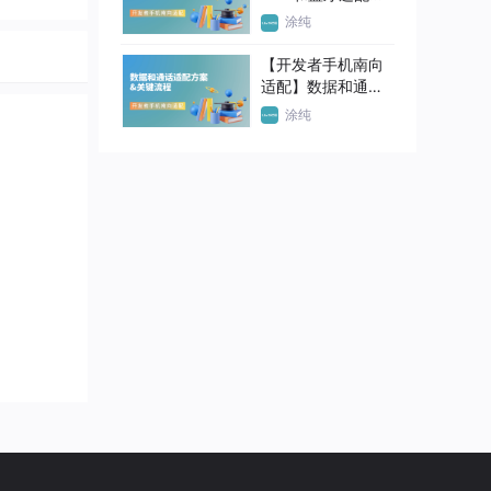
案 & 关键流程
涂纯
【开发者手机南向
适配】数据和通话
适配方案&关键流程
涂纯