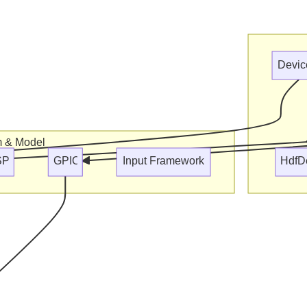
Devi
m & Model
SPI
GPIO
Input Framework
HdfD