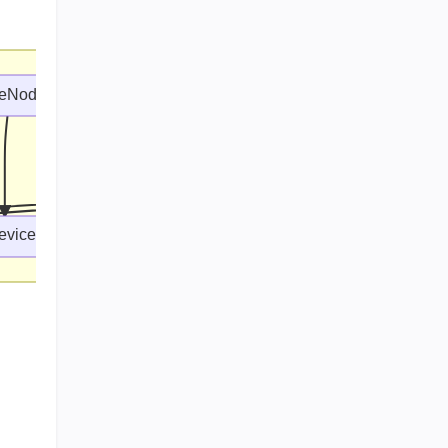
总声望值：55
wraxu
31
总声望值：54
Host 进程 2
ceNode B1
DeviceNode 
Diemit
32
总声望值：51
weixin_39181553
33
总声望值：50
坤腾
evice B
HdfIoService B1
HdfDevice A
34
总声望值：49
夏橘月
35
总声望值：48
mulinhu
36
总声望值：48
喂大的NPC
37