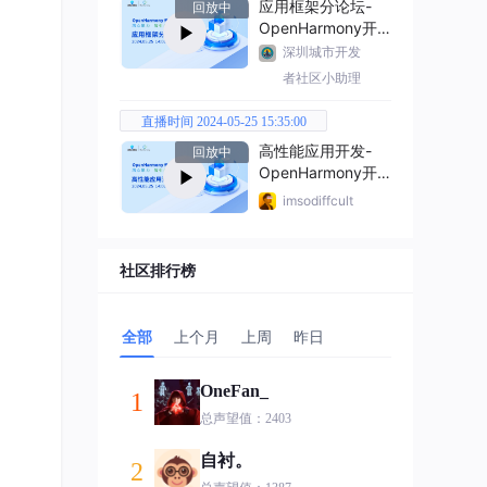
应用框架分论坛-
回放中
OpenHarmony开
发者大会2024
深圳城市开发
者社区小助理
直播时间 2024-05-25 15:35:00
高性能应用开发-
回放中
OpenHarmony开
发者大会2024
imsodiffcult
社区排行榜
全部
上个月
上周
昨日
OneFan_
1
总声望值：2403
自衬。
2