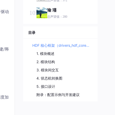
总声望值：372
瑜 瑾
个驱动
10
总声望值：280
hahahah
11
目录
总声望值：241
鸿蒙小语哥
12
HDF 核心框架（drivers_hdf_core）架构
建/释
总声望值：213
1. 模块概述
J_1592385427
13
2. 模块结构
总声望值：187
3. 模块间交互
芯永恒
14
4. 状态机转换图
总声望值：180
5. 接口设计
mart!nhu
15
附录：配置示例与开发建议
调度加
总声望值：127
第六章
16