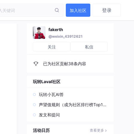
登录
加入社区
fakerth
@weixin_43912621
关注
私信
已为社区贡献38条内容
玩转Laval社区
玩转小瓦AI答
声望值规则（成为社区排行榜Top1
0）
发文和提问
活动日历
查看更多