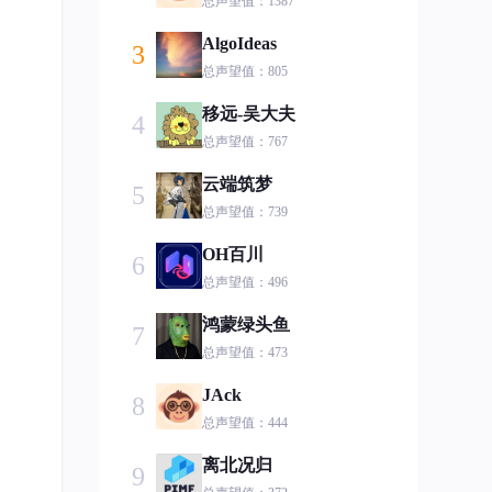
总声望值：1387
AlgoIdeas
3
总声望值：805
移远-吴大夫
4
总声望值：767
云端筑梦
5
总声望值：739
OH百川
6
总声望值：496
鸿蒙绿头鱼
7
总声望值：473
JAck
8
总声望值：444
离北况归
9