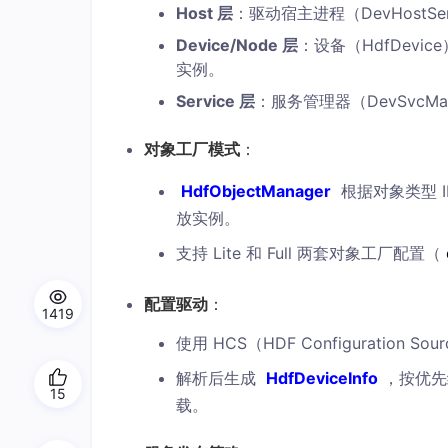
Host 层
：驱动宿主进程（DevHostSe
Device/Node 层
：设备（HdfDevi
实例。
Service 层
：服务管理器（DevSvc
对象工厂模式
：
HdfObjectManager
根据对象类型 I
放实例。
支持 Lite 和 Full 两套对象工厂配置（
配置驱动
：
1419
使用 HCS（HDF Configuration So
解析后生成
HdfDeviceInfo
，按优先
15
载。