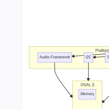
Platfor
Audio Framework
I2C
OSAL 层
Memory