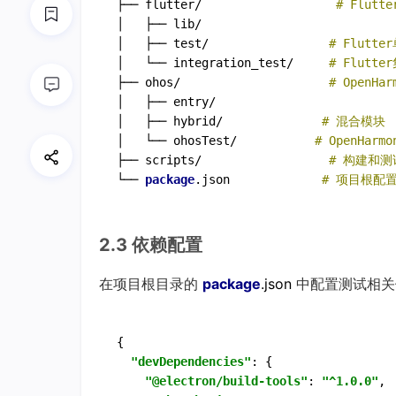
├── flutter/                   
# Flut
│   ├── lib/

│   ├── test/                 
# Flutt
│   └── integration_test/     
# Flutt
├── ohos/                     
# OpenHa
│   ├── entry/

│   ├── hybrid/              
# 混合模块
│   └── ohosTest/           
# OpenHar
├── scripts/                  
# 构建和测
└── 
package
.json             
# 项目根配
2.3 依赖配置
在项目根目录的
package
.json
中配置测试相关
{

"devDependencies"
: {

"@electron/build-tools"
: 
"^1.0.0"
,
