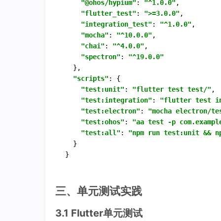
"@ohos/hypium"
: 
"^1.0.0"
,

"flutter_test"
: 
">=3.0.0"
,

"integration_test"
: 
"^1.0.0"
,

"mocha"
: 
"^10.0.0"
,

"chai"
: 
"^4.0.0"
,

"spectron"
: 
"^19.0.0"
  },

"scripts"
: {

"test:unit"
: 
"flutter test test/"
,

"test:integration"
: 
"flutter test i
"test:electron"
: 
"mocha electron/te
"test:ohos"
: 
"aa test -p com.exampl
"test:all"
: 
"npm run test:unit && n
  }

}
三、单元测试实践
3.1 Flutter单元测试