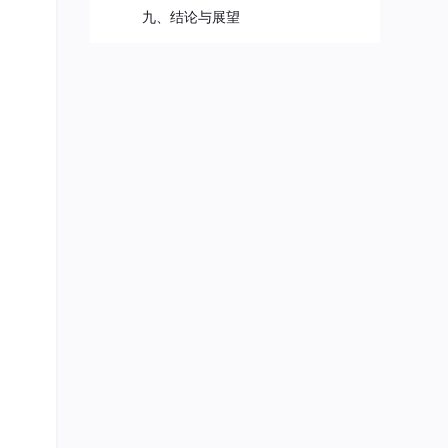
总声望值：108
九、结论与展望
代码论斤卖
17
总声望值：108
super
18
总声望值：104
chenjie_cnooc
19
总声望值：99
2401_82711686
20
总声望值：91
Haoc_小源同学
21
总声望值：90
moss
22
总声望值：83
lilil
23