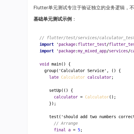
Flutter单元测试专注于验证独立的业务逻辑，
基础单元测试示例
：
// flutter/test/services/calculator_tes
import
 '
package
:
flutter_test
/
flutter_te
import
 '
package
:
my_mixed_app
/
services
/
c
void
main
() {

group
('
Calculator
Service
', () {

late
Calculator
calculator
;

setUp
(() {

calculator
=
Calculator
();

    });

test
('
should
add
two
numbers
correc
// Arrange
final
a
=
5
;
