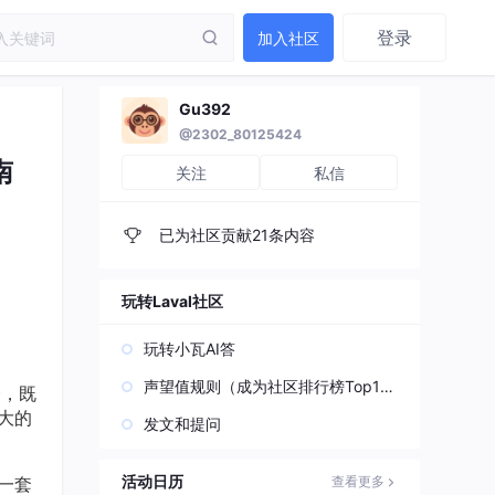
登录
加入社区
Gu392
@2302_80125424
南
关注
私信
已为社区贡献21条内容
玩转Laval社区
玩转小瓦AI答
声望值规则（成为社区排行榜Top1
合，既
0）
强大的
发文和提问
活动日历
一套
查看更多