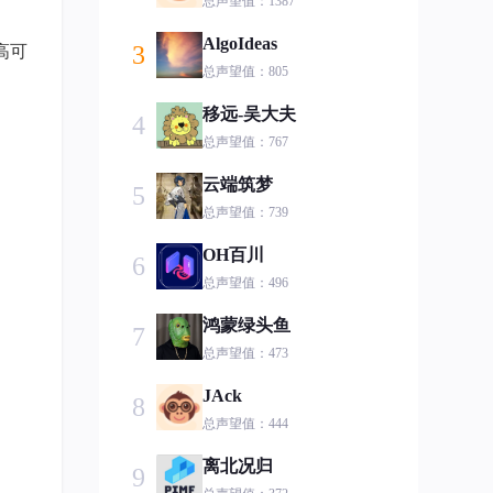
总声望值：1387
AlgoIdeas
高可
3
总声望值：805
移远-吴大夫
4
总声望值：767
云端筑梦
5
总声望值：739
OH百川
6
总声望值：496
鸿蒙绿头鱼
7
总声望值：473
JAck
8
总声望值：444
离北况归
9