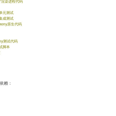
ter渲染进程代码
er单元测试
er集成测试
rmony原生代码
mony测试代码
试脚本
置
依赖：