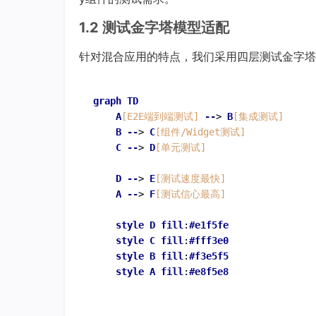
1.2 测试金字塔模型适配
针对混合应用的特点，我们采用四层测试金字塔
graph
TD
A
[E2E端到端测试]
--
> 
B
[集成测试]
B
--
> 
C
[组件/Widget测试]
C
--
> 
D
[单元测试]
D
--
> 
E
[测试速度最快]
A
--
> 
F
[测试信心最高]
style
D
fill
:
#e1f5fe
style
C
fill
:
#fff3e0
style
B
fill
:
#f3e5f5
style
A
fill
:
#e8f5e8