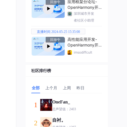
应用框架分论坛-
回放中
OpenHarmony开
发者大会2024
深圳城市开发
者社区小助理
直播时间 2024-05-25 15:35:00
高性能应用开发-
回放中
OpenHarmony开
发者大会2024
imsodiffcult
社区排行榜
全部
上个月
上周
昨日
OneFan_
1
总声望值：2403
自衬。
2