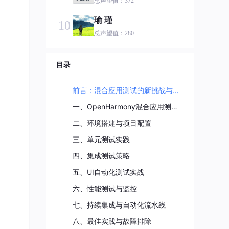
总声望值：372
瑜 瑾
10
总声望值：280
hahahah
11
目录
总声望值：241
鸿蒙小语哥
12
前言：混合应用测试的新挑战与机遇
总声望值：213
一、OpenHarmony混合应用测试体系概述
J_1592385427
13
二、环境搭建与项目配置
总声望值：187
三、单元测试实践
芯永恒
14
四、集成测试策略
总声望值：180
五、UI自动化测试实战
mart!nhu
15
六、性能测试与监控
总声望值：127
七、持续集成与自动化流水线
第六章
16
八、最佳实践与故障排除