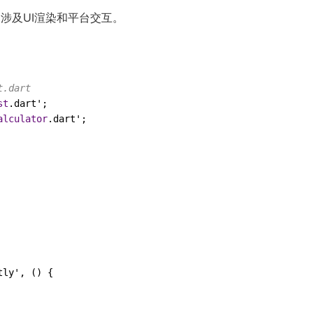
不涉及UI渲染和平台交互。
t.dart
st
.
dart
alculator
.
dart
';

tly
', () {
