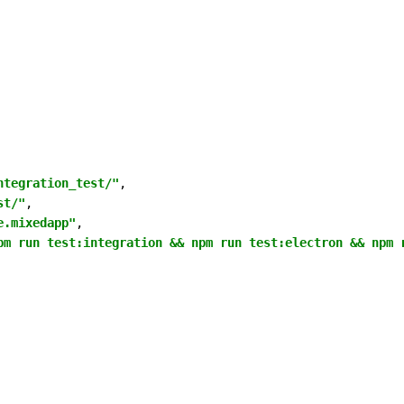
ntegration_test/"
,

st/"
,

e.mixedapp"
,

pm run test:integration && npm run test:electron && npm 