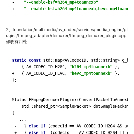
-    
"--enable-bsf=h264_mp4toannexb"
+    
"--enable-bsf=h264_mp4toannexb,hevc_mp4toannex
2、foundation/multimedia/av_codec/services/media_engine/pl
ugins/ffmpeg_adapter/demuxer/ffmpeg_demuxer_plugin.cpp
修改有四处
static
const
 std::map<AVCodecID, std::string> g_bit
    { AV_CODEC_ID_H264, 
"h264_mp4toannexb"
 },

+   { AV_CODEC_ID_HEVC, 
"hevc_mp4toannexb"
 },

};

Status FFmpegDemuxerPlugin::
ConvertPacketToAnnexb
(s
    std::shared_ptr<SamplePacket> dstSamplePacket)

{

   ...

 -   } 
else
if
 (codecId == AV_CODEC_ID_H264 && avbs
 +   } 
else
if
 ((codecId == AV_CODEC_ID_H264 || cod