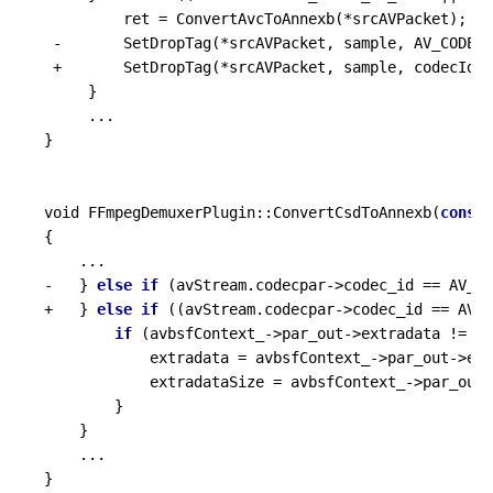
         ret = 
ConvertAvcToAnnexb
(*srcAVPacket);

 -       
SetDropTag
(*srcAVPacket, sample, AV_CODEC_
 +       
SetDropTag
(*srcAVPacket, sample, codecId);

     }

     ...

}

void FFmpegDemuxerPlugin::
ConvertCsdToAnnexb
(
const
 
{

    ...

-   } 
else
if
 (avStream.codecpar
->
codec_id == AV_CO
+   } 
else
if
 ((avStream.codecpar
->
codec_id == AV_
if
 (avbsfContext_
->
par_out
->
extradata != nu
            extradata = avbsfContext_
->
par_out
->
ext
            extradataSize = avbsfContext_
->
par_out
-
        }

    }

    ...
