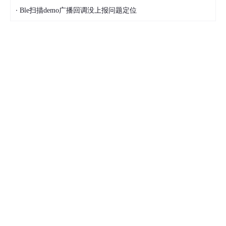
·
Ble扫描demo广播回调没上报问题定位