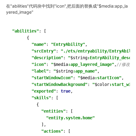
在"abilities"代码块中找到"icon",把后面的替换成"$media:app_la
yered_image"
"abilities"
: [

      {

"name"
: 
"EntryAbility"
,

"srcEntry"
: 
"./ets/entryability/EntryAbilit
"description"
: 
"
$string
:EntryAbility_desc"
,

"icon"
: 
"
$media
:app_layered_image"
,
//修改这
"label"
: 
"
$string
:app_name"
,

"startWindowIcon"
: 
"
$media
:startIcon"
,

"startWindowBackground"
: 
"
$color
:start_wind
"exported"
: 
true
,

"skills"
: [

          {

"entities"
: [

"entity.system.home"
            ],

"actions"
: [
