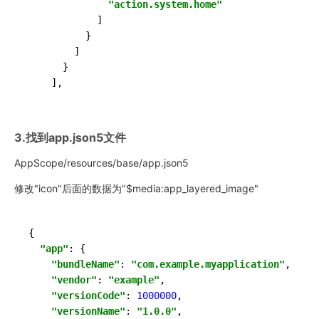
"action.system.home"
            ]

          }

        ]

      }

    ],
3.找到app.json5文件
AppScope/resources/base/app.json5
修改"icon"后面的数据为"$media:app_layered_image"
{

"app"
: {

"bundleName"
: 
"com.example.myapplication"
,

"vendor"
: 
"example"
,

"versionCode"
: 
1000000
,

"versionName"
: 
"1.0.0"
,
