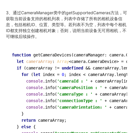
3、通过CameraManager类中的getSupportedCameras方法，可
获取当前设备支持的相机列表，列表中存储了所有的相机设备信
息，包括相机ID、位置、类型等。若列表不为空，列表中每个相机
ID都支持独立创建相机对象；否则，说明当前设备无可用相机，不
可继续后续操作。
function
getCameraDevices
(
cameraManager: camera.Cam
let
cameraArray
: 
Array
<camera.
CameraDevice
> = cam
if
 (cameraArray != 
undefined
 && cameraArray.
lengt
for
 (
let
 index = 
0
; index < cameraArray.
length
;
console
.
info
(
'cameraId : '
 + cameraArray[inde
console
.
info
(
'cameraPosition : '
 + cameraArra
console
.
info
(
'cameraType : '
 + cameraArray[in
console
.
info
(
'connectionType : '
 + cameraArra
console
.
info
(
'cameraOrientation: '
 + cameraAr
    }

return
 cameraArray;

  } 
else
 {
