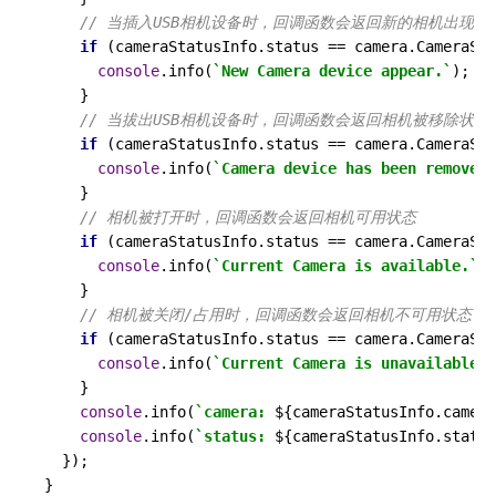
// 当插入USB相机设备时，回调函数会返回新的相机出现状
if
 (cameraStatusInfo.
status
 == camera.
CameraSta
console
.
info
(
`New Camera device appear.`
);

    }

// 当拔出USB相机设备时，回调函数会返回相机被移除状态
if
 (cameraStatusInfo.
status
 == camera.
CameraSta
console
.
info
(
`Camera device has been removed.
    }

// 相机被打开时，回调函数会返回相机可用状态
if
 (cameraStatusInfo.
status
 == camera.
CameraSta
console
.
info
(
`Current Camera is available.`
);

    }

// 相机被关闭/占用时，回调函数会返回相机不可用状态
if
 (cameraStatusInfo.
status
 == camera.
CameraSta
console
.
info
(
`Current Camera is unavailable.`
    }

console
.
info
(
`camera: 
${cameraStatusInfo.camera
console
.
info
(
`status: 
${cameraStatusInfo.status
  });

}
