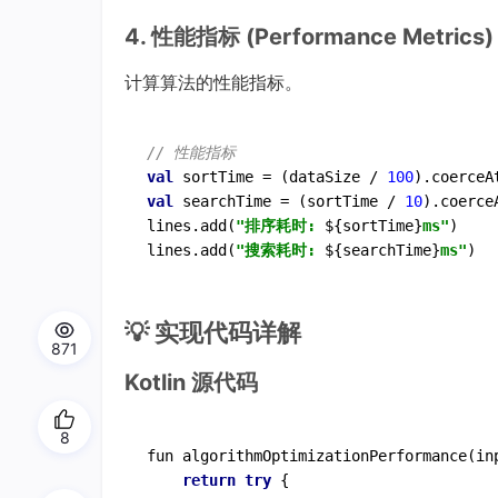
4. 性能指标 (Performance Metrics)
计算算法的性能指标。
// 性能指标
val
 sortTime = (dataSize / 
100
).coerceA
val
 searchTime = (sortTime / 
10
).coerce
lines.add(
"排序耗时: 
${sortTime}
ms"
)

lines.add(
"搜索耗时: 
${searchTime}
ms"
💡 实现代码详解
871
Kotlin 源代码
8
fun 
algorithmOptimizationPerformance
(in
return
try
 {
