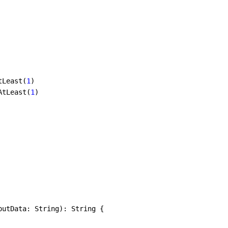
tLeast(
1
AtLeast(
1
)

putData: String)
: String {
