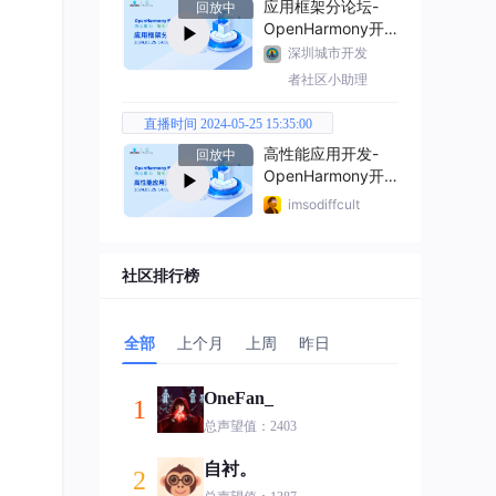
应用框架分论坛-
回放中
OpenHarmony开
发者大会2024
深圳城市开发
者社区小助理
直播时间 2024-05-25 15:35:00
高性能应用开发-
回放中
OpenHarmony开
发者大会2024
imsodiffcult
社区排行榜
全部
上个月
上周
昨日
OneFan_
1
总声望值：2403
自衬。
2