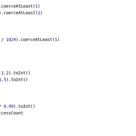
.coerceAtLeast(
1
)

).coerceAtLeast(
1
)

 / 
1024
).coerceAtLeast(
1
)

 
1.2
).toInt()

1.5
).toInt()

* 
0.99
).toInt()

cessCount
