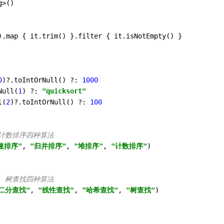
>()

).map { it.trim() }.filter { it.isNotEmpty() }

0
)?.toIntOrNull() ?: 
1000
Null(
1
) ?: 
"quicksort"
l(
2
)?.toIntOrNull() ?: 
100
、计数排序四种算法
速排序"
, 
"归并排序"
, 
"堆排序"
, 
"计数排序"
)

找、树查找四种算法
二分查找"
, 
"线性查找"
, 
"哈希查找"
, 
"树查找"
)
