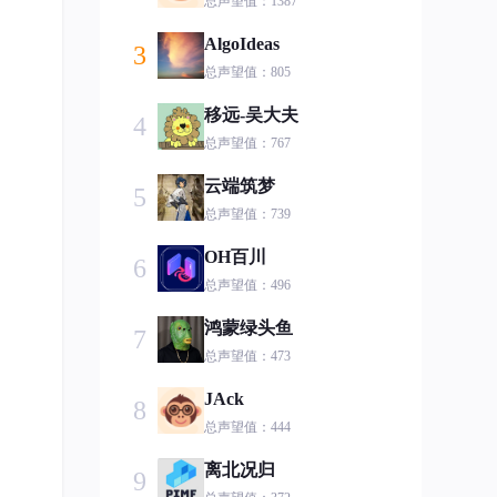
总声望值：1387
AlgoIdeas
3
总声望值：805
移远-吴大夫
4
总声望值：767
云端筑梦
5
总声望值：739
OH百川
6
总声望值：496
鸿蒙绿头鱼
7
总声望值：473
JAck
8
总声望值：444
离北况归
9