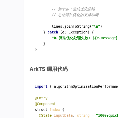
// 第十步：生成优化总结
// 总结算法优化的支持功能
        lines.joinToString(
"\n"
)

    } 
catch
 (e: Exception) {

"❌ 算法优化处理失败: ${e.message}
    }

ArkTS 调用代码
import
 { algorithmOptimizationPerforman
@Entry
@Component
struct 
Index
 {

@State
inputData
: 
string
 = 
"1000:quic