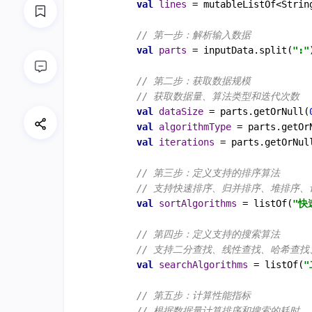
val
lines
=
 mutableListOf<String
// 第一步：解析输入数据
val
parts
=
 inputData.split(
":"
// 第二步：获取数据规模
// 获取数据量、算法类型和迭代次数
val
dataSize
=
 parts.getOrNull(
val
algorithmType
=
 parts.getOr
val
iterations
=
 parts.getOrNul
// 第三步：定义支持的排序算法
// 支持快速排序、归并排序、堆排序
val
sortAlgorithms
=
 listOf(
"快
// 第四步：定义支持的搜索算法
// 支持二分查找、线性查找、哈希查
val
searchAlgorithms
=
 listOf(
"
// 第五步：计算性能指标
// 根据数据量计算排序和搜索的耗时