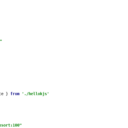
"
ce } 
from
'./hellokjs'
ksort:100"