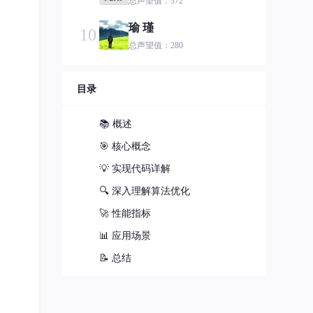
总声望值：372
瑜 瑾
10
总声望值：280
hahahah
11
目录
总声望值：241
鸿蒙小语哥
12
📚 概述
总声望值：213
🎯 核心概念
J_1592385427
13
💡 实现代码详解
总声望值：187
🔍 深入理解算法优化
芯永恒
14
🚀 性能指标
总声望值：180
📊 应用场景
mart!nhu
15
📝 总结
总声望值：127
第六章
16