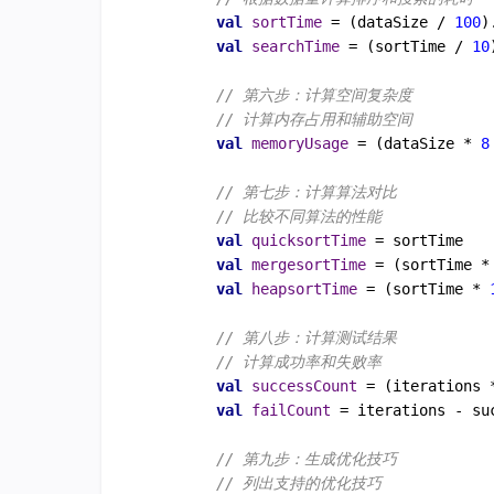
val
sortTime
=
 (dataSize / 
100
)
val
searchTime
=
 (sortTime / 
10
// 第六步：计算空间复杂度
// 计算内存占用和辅助空间
val
memoryUsage
=
 (dataSize * 
8
// 第七步：计算算法对比
// 比较不同算法的性能
val
quicksortTime
=
 sortTime

val
mergesortTime
=
 (sortTime *
val
heapsortTime
=
 (sortTime * 
// 第八步：计算测试结果
// 计算成功率和失败率
val
successCount
=
 (iterations 
val
failCount
=
 iterations - suc
// 第九步：生成优化技巧
// 列出支持的优化技巧