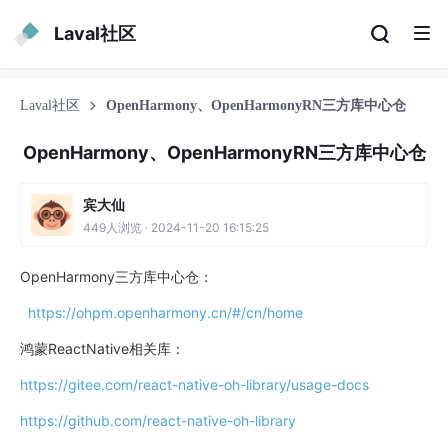
Laval社区
Laval社区
OpenHarmony、OpenHarmonyRN三方库中心仓
OpenHarmony、OpenHarmonyRN三方库中心仓
宾大仙
449人浏览 · 2024-11-20 16:15:25
OpenHarmony三方库中心仓：
https://ohpm.openharmony.cn/#/cn/home
鸿蒙ReactNative相关库：
https://gitee.com/react-native-oh-library/usage-docs
https://github.com/react-native-oh-library