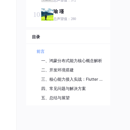
总声望值：372
瑜 瑾
10
总声望值：280
hahahah
11
目录
总声望值：241
鸿蒙小语哥
12
前言
总声望值：213
一、鸿蒙分布式能力核心概念解析
J_1592385427
13
二、开发环境搭建
总声望值：187
三、核心能力接入实战：Flutter 调用鸿蒙分布式 API
芯永恒
14
四、常见问题与解决方案
总声望值：180
五、总结与展望
mart!nhu
15
总声望值：127
第六章
16