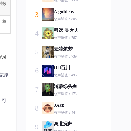
总声望值：1387
时数
AlgoIdeas
3
总声望值：805
计算
移远-吴大夫
4
总声望值：767
云端筑梦
5
力调
总声望值：739
OH百川
6
鸿蒙原
总声望值：496
鸿蒙绿头鱼
7
总声望值：473
r 可
JAck
8
总声望值：444
离北况归
9