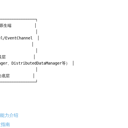
───────────────┐

原生端          │

               │

l/EventChannel  │

           │

               │

ager、DistributedDataManager等） │

               │

底层          │

布式能力介绍
发指南