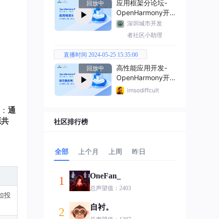
应用框架分论坛-
回放中
OpenHarmony开
发者大会2024
深圳城市开发
者社区小助理
直播时间 2024-05-25 15:35:00
高性能应用开发-
回放中
OpenHarmony开
发者大会2024
imsodiffcult
：
通
源共
社区排行榜
全部
上个月
上周
昨日
OneFan_
1
总声望值：2403
如投
自衬。
2