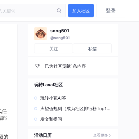
登录
加入社区
song501
@song501
关注
私信
已为社区贡献1条内容
玩转Laval社区
玩转小瓦AI答
声望值规则（成为社区排行榜Top1
式任
0）
端部
发文和提问
活动日历
查看更多
摄的