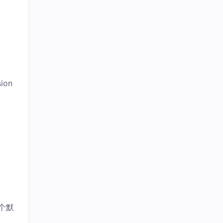
总声望值：76
SamSong8610
24
总声望值：67
AJIE916
25
总声望值：64
ion
大大怪
26
总声望值：63
weixin_57903262
27
总声望值：62
用户025351143
28
总声望值：59
asue
29
总声望值：56
个默
m0_59719729
30