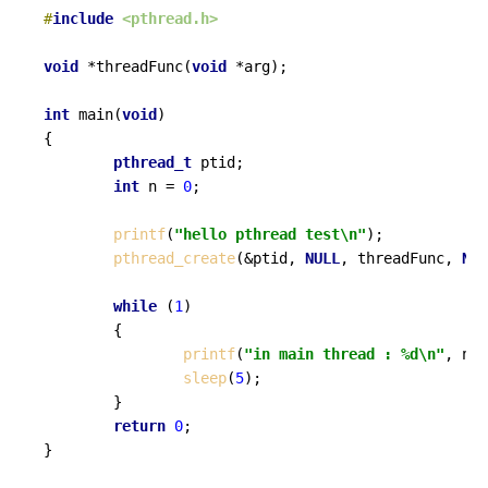
#
include
<pthread.h>
void
 *
threadFunc
(
void
 *arg)
;

int
main
(
void
)
{

pthread_t
 ptid;

int
 n = 
0
;

printf
(
"hello pthread test\n"
);

pthread_create
(&ptid, 
NULL
, threadFunc, 
NUL
while
 (
1
)

        {

printf
(
"in main thread : %d\n"
, n++
sleep
(
5
);

        }

return
0
;

}
