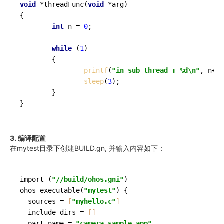
void
 *
threadFunc
(
void
 *arg)
{

int
 n = 
0
;

while
 (
1
)

        {

printf
(
"in sub thread : %d\n"
, n++)
sleep
(
3
);

        }

3. 编译配置
在mytest目录下创建BUILD.gn, 并输入内容如下：
import (
"//build/ohos.gni"
ohos_executable
(
"mytest"
)
 {

  sources = 
[
"myhello.c"
]
  include_dirs = 
[]
  part_name = 
"camera_sample_app"