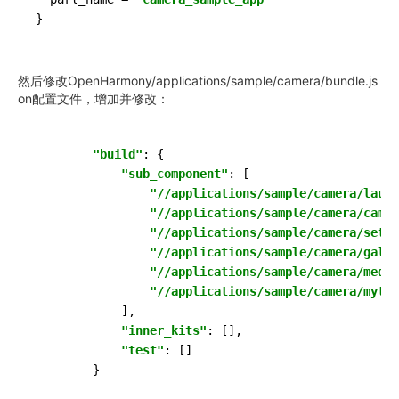
然后修改OpenHarmony/applications/sample/camera/bundle.js
on配置文件，增加并修改：
"build"
: {

"sub_component"
: [

"//applications/sample/camera/launc
"//applications/sample/camera/camer
"//applications/sample/camera/setti
"//applications/sample/camera/galle
"//applications/sample/camera/media
"//applications/sample/camera/mytes
            ],

"inner_kits"
: [],

"test"
: []
