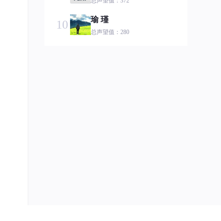
总声望值：372
瑜 瑾
10
总声望值：280
hahahah
11
总声望值：241
鸿蒙小语哥
12
总声望值：213
J_1592385427
13
总声望值：187
芯永恒
14
总声望值：180
mart!nhu
15
总声望值：127
第六章
16