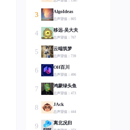
总声望值：1387
AlgoIdeas
3
总声望值：805
移远-吴大夫
4
总声望值：767
云端筑梦
5
总声望值：739
OH百川
6
总声望值：496
鸿蒙绿头鱼
7
总声望值：473
JAck
8
总声望值：444
离北况归
9