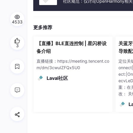
社区规范：仅讨论OpenHarmony相
4533
更多推荐
【直播】BLE直连控制 | 星闪桥设
关蓝牙
3
备介绍
导致配
直播链接：https://meeting.tencent.co
定位关键字
m/dm/3cwuIZFQx5U0
onnect
ect:|O
Laval社区
ecvLeD
案：在
改： 关键字
_no|Se
L