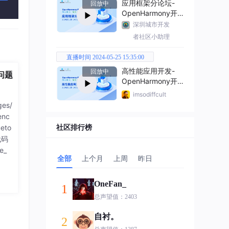
应用框架分论坛-
回放中
OpenHarmony开
发者大会2024
深圳城市开发
者社区小助理
直播时间 2024-05-25 15:35:00
高性能应用开发-
回放中
问题
OpenHarmony开
发者大会2024
imsodiffcult
ges/
enc
社区排行榜
ueto
代码
e_
全部
上个月
上周
昨日
OneFan_
1
总声望值：2403
自衬。
2