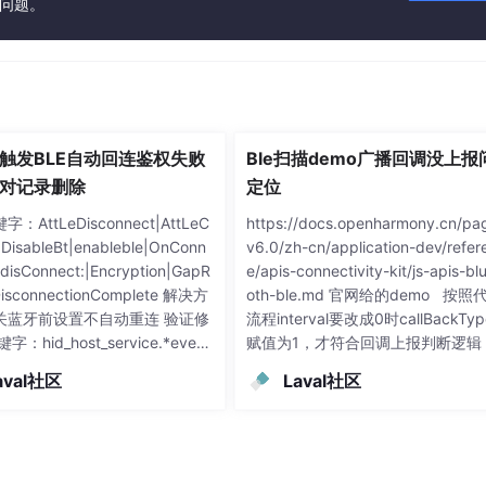
关问题。
触发BLE自动回连鉴权失败
Ble扫描demo广播回调没上报
对记录删除
定位
：AttLeDisconnect|AttLeC
https://docs.openharmony.cn/pa
|DisableBt|enableble|OnConn
v6.0/zh-cn/application-dev/refer
ndisConnect:|Encryption|GapR
e/apis-connectivity-kit/js-apis-bl
isconnectionComplete 解决方
oth-ble.md 官网给的demo 按照
关蓝牙前设置不自动重连 验证修
流程interval要改成0时callBackTyp
：hid_host_service.*event
赋值为1，才符合回调上报判断逻辑
tConnectionType false
aval社区
Laval社区