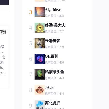
总声望值：1387
AlgoIdeas
3
总声望值：805
移远-吴大夫
4
点密
总声望值：767
云端筑梦
5
获取
总声望值：739
败，
OH百川
：之
6
面添
总声望值：496
，这
鸿蒙绿头鱼
s_s
7
ce.c
总声望值：473
fi
JAck
8
，
总声望值：444
离北况归
9