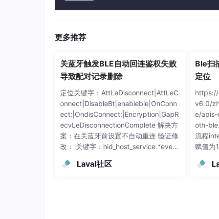
更多推荐
关蓝牙触发BLE自动回连鉴权失败
Ble
导致配对记录删除
定位
定位关键字：AttLeDisconnect|AttLeC
https:
onnect|DisableBt|enableble|OnConn
v6.0/zh
ect:|OndisConnect:|Encryption|GapR
e/apis-
ecvLeDisconnectionComplete 解决方
oth-
案：在关蓝牙前设置不自动重连 验证修
流程int
改： 关键字：hid_host_service.*event
赋值为
_no|SetConnectionType false
Laval社区
L