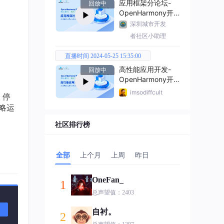
应用框架分论坛-
回放中
OpenHarmony开
发者大会2024
深圳城市开发
者社区小助理
直播时间 2024-05-25 15:35:00
高性能应用开发-
回放中
OpenHarmony开
发者大会2024
imsodiffcult
，停
忽略运
社区排行榜
全部
上个月
上周
昨日
OneFan_
1
总声望值：2403
自衬。
2