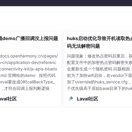
扫描demo广播回调没上报问题
huks启动优化导致开机读取热
码无法解密问题
//docs.openharmony.cn/pages/
问题现象：修改热点密码后重启，
-cn/application-dev/referenc
配置文件中的加密热点密码解密失
connectivity-kit/js-apis-blueto
会重新生成一个随机密码 问题根因
ble.md 官网给的demo 按照代码
前为了加快wifi启动，在vendor下
erval要改成0时callBackType_
加了override的huks_service.cfg
1，才符合回调上报判断逻辑
个优先级高于原始base目录下的huk
ervice.cfg，导致原始的huks_servi
aval社区
Laval社区
fg被vendor下的覆盖，导致重启时wi
模块加载时huks_service还未加载