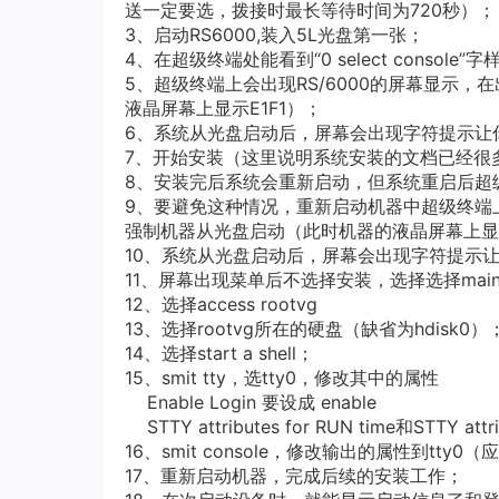
送一定要选，拨接时最长等待时间为720秒）；
3、启动RS6000,装入5L光盘第一张；
4、在超级终端处能看到“0 select conso
5、超级终端上会出现RS/6000的屏幕显示，在
液晶屏幕上显示E1F1）；
6、系统从光盘启动后，屏幕会出现字符提示让你按“
7、开始安装（这里说明系统安装的文档已经很
8、安装完后系统会重新启动，但系统重启后超级
9、要避免这种情况，重新启动机器中超级终端上会出
强制机器从光盘启动（此时机器的液晶屏幕上显示
10、系统从光盘启动后，屏幕会出现字符提示让你按
11、屏幕出现菜单后不选择安装，选择选择mainte
12、选择access rootvg
13、选择rootvg所在的硬盘（缺省为hdisk0）
14、选择start a shell；
15、smit tty，选tty0，修改其中的属性
Enable Login 要设成 enable
STTY attributes for RUN time和STTY attr
16、smit console，修改输出的属性到tty
17、重新启动机器，完成后续的安装工作；