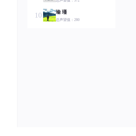
总声望值：372
瑜 瑾
10
总声望值：280
hahahah
11
总声望值：241
鸿蒙小语哥
12
总声望值：213
J_1592385427
13
总声望值：187
芯永恒
14
总声望值：180
mart!nhu
15
总声望值：127
第六章
16