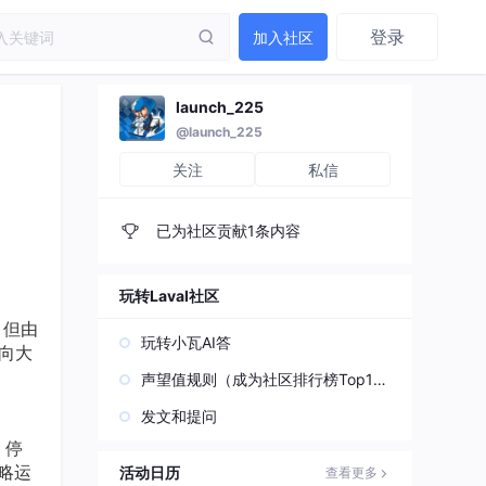
登录
加入社区
launch_225
@launch_225
关注
私信
已为社区贡献1条内容
玩转Laval社区
，但由
玩转小瓦AI答
向大
声望值规则（成为社区排行榜Top1
0）
发文和提问
，停
忽略运
活动日历
查看更多