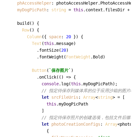
phAccessHelper
: photoAccessHelper.
PhotoAccessHelp
myDogPicPath
: 
string
 = 
this
.
context
.
filesDir
 + 
"/
build
(
) {

Row
() {

Column
({ 
space
: 
20
 }) {

Text
(
this
.
message
)

          .
fontSize
(
20
)

          .
fontWeight
(
FontWeight
.
Bold
)

Button
(
`保存图片`
)

          .
onClick
(
() =>
 {

console
.
log
(
this
.
myDogPicPath
);

// 指定待保存到媒体库的位于应用沙箱的图片ur
let
srcFileUris
: 
Array
<
string
> = [

this
.
myDogPicPath
            ]

// 指定待保存照片的创建选项，包括文件后缀和
let
photoCreationConfigs
: 
Array
<photoAc
              {
