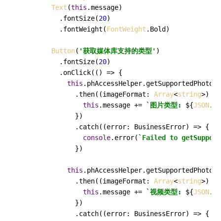
Text
(
this
.
message
)

          .
fontSize
(
20
)

          .
fontWeight
(
FontWeight
.
Bold
)

Button
(
'获取媒体库支持的类型'
)

          .
fontSize
(
20
)

          .
onClick
(
() =>
 {

this
.
phAccessHelper
.
getSupportedPhotoFo
              .
then
(
(
imageFormat: 
Array
<
string
>
) =>
this
.
message
 += 
`图片类型: 
${
JSON
.st
              })

              .
catch
(
(
error: BusinessError
) =>
 {

console
.
error
(
`Failed to getSupport
              })

this
.
phAccessHelper
.
getSupportedPhotoFo
              .
then
(
(
imageFormat: 
Array
<
string
>
) =>
this
.
message
 += 
`视频类型: 
${
JSON
.st
              })

              .
catch
(
(
error: BusinessError
) =>
 {
