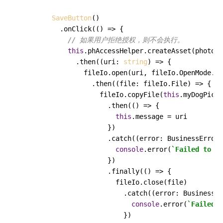
SaveButton
()

          .
onClick
(
() =>
 {

// 如果用户拒绝授权，则不会执行。
this
.
phAccessHelper
.
createAsset
(photoAc
              .
then
(
(
uri: 
string
) =>
 {

                fileIo.
open
(uri, fileIo.
OpenMode
.
RE
                  .
then
(
(
file: fileIo.File
) =>
 {

                    fileIo.
copyFile
(
this
.
myDogPicPa
                      .
then
(
() =>
 {

this
.
message
 = uri

                      })

                      .
catch
(
(
error: BusinessError
)
console
.
error
(
`Failed to co
                      })

                      .
finally
(
() =>
 {

                        fileIo.
close
(file)

                          .
catch
(
(
error: BusinessEr
console
.
error
(
`Failed t
                          })
