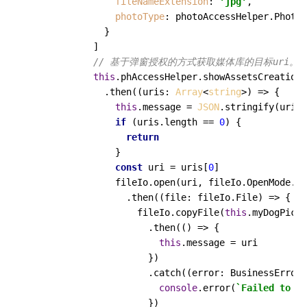
fileNameExtension
: 
'jpg'
,

photoType
: photoAccessHelper.
PhotoT
              }

            ]

// 基于弹窗授权的方式获取媒体库的目标uri。
this
.
phAccessHelper
.
showAssetsCreationD
              .
then
(
(
uris: 
Array
<
string
>
) =>
 {

this
.
message
 = 
JSON
.
stringify
(uris)

if
 (uris.
length
 == 
0
) {

return
                }

const
 uri = uris[
0
]

                fileIo.
open
(uri, fileIo.
OpenMode
.
RE
                  .
then
(
(
file: fileIo.File
) =>
 {

                    fileIo.
copyFile
(
this
.
myDogPicPa
                      .
then
(
() =>
 {

this
.
message
 = uri

                      })

                      .
catch
(
(
error: BusinessError
)
console
.
error
(
`Failed to co
                      })
