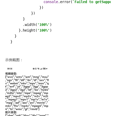
console
.
error
(
`Failed to getSupport
              })

          })

      }

      .
width
(
'100%'
)

    }.
height
(
'100%'
)

  }

}
示例截图：