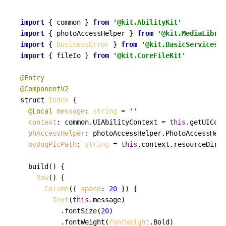
import
 { common } 
from
'@kit.AbilityKit'
import
 { photoAccessHelper } 
from
'@kit.MediaLibrar
import
 { 
BusinessError
 } 
from
'@kit.BasicServicesKi
import
 { fileIo } 
from
'@kit.CoreFileKit'
@Entry
@ComponentV2
struct 
Index
 {

@Local
message
: 
string
 = 
''
context
: common.
UIAbilityContext
 = 
this
.
getUICont
phAccessHelper
: photoAccessHelper.
PhotoAccessHelp
myDogPicPath
: 
string
 = 
this
.
context
.
resourceDir
 +
build
(
) {

Row
() {

Column
({ 
space
: 
20
 }) {

Text
(
this
.
message
)

          .
fontSize
(
20
)

          .
fontWeight
(
FontWeight
.
Bold
)
