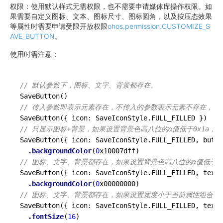
权限：使用默认样式无需权限，也不需要申请媒体库操作权限。如
果需要自定义图标、文本、图标尺寸、图标圆角，以及按压态效果
等属性时需要申请受限开放权限
ohos.permission.CUSTOMIZE_S
AVE_BUTTON
。
使用时需注意：
// 默认参数下，图标、文字、背景都存在。
SaveButton
()
// 传入参数即表示元素存在，不传入的参数表示元素不存在，如果不传入b
SaveButton
({ icon: SaveIconStyle.FULL_FILLED })
// 只显示图标+背景，如果设置背景色高八位的α值低于0x1a，则
SaveButton
({ icon: SaveIconStyle.FULL_FILLED, butto
.backgroundColor
(
0
// 图标、文字、背景都存在，如果设置背景色高八位的α值低于0x
SaveButton
({ icon: SaveIconStyle.FULL_FILLED, text:
.backgroundColor
(
0
// 图标、文字、背景都存在，如果设置宽度小于当前属性组合
SaveButton
({ icon: SaveIconStyle.FULL_FILLED, text:
.fontSize
(
16
)
