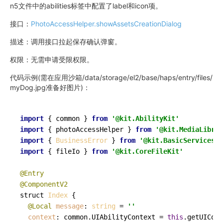
n5文件中的abilities标签中配置了label和icon项。
接口：
PhotoAccessHelper.showAssetsCreationDialog
描述：调用接口拉起保存确认弹窗。
权限：无需申请受限权限。
代码示例(需在应用沙箱/data/storage/el2/base/haps/entry/files/
myDog.jpg准备好图片)：
import
 { common } 
from
'@kit.AbilityKit'
import
 { photoAccessHelper } 
from
'@kit.MediaLibrar
import
 { 
BusinessError
 } 
from
'@kit.BasicServicesKi
import
 { fileIo } 
from
'@kit.CoreFileKit'
@Entry
@ComponentV2
struct 
Index
 {

@Local
message
: 
string
 = 
''
context
: common.
UIAbilityContext
 = 
this
.
getUICont