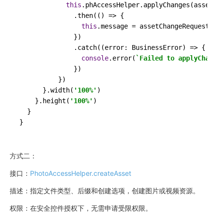
this
.
phAccessHelper
.
applyChanges
(assetC
              .
then
(
() =>
 {

this
.
message
 = assetChangeRequest.
g
              })

              .
catch
(
(
error: BusinessError
) =>
 {

console
.
error
(
`Failed to applyChang
              })

          })

      }.
width
(
'100%'
)

    }.
height
(
'100%'
)

  }

}
方式二：
接口：
PhotoAccessHelper.createAsset
描述：指定文件类型、后缀和创建选项，创建图片或视频资源。
权限：在安全控件授权下，无需申请受限权限。