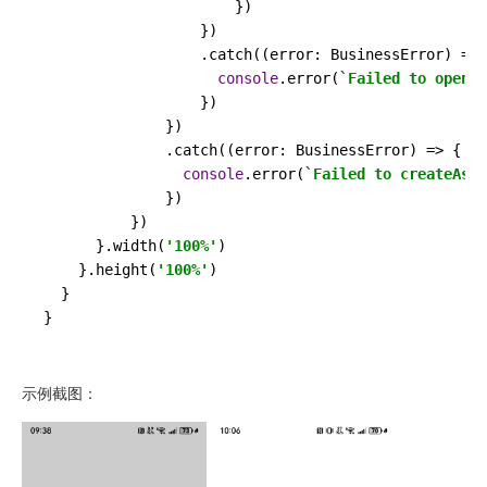
                      })

                  })

                  .
catch
(
(
error: BusinessError
) =>
 
console
.
error
(
`Failed to openFi
                  })

              })

              .
catch
(
(
error: BusinessError
) =>
 {

console
.
error
(
`Failed to createAsse
              })

          })

      }.
width
(
'100%'
)

    }.
height
(
'100%'
)

  }

}
示例截图：