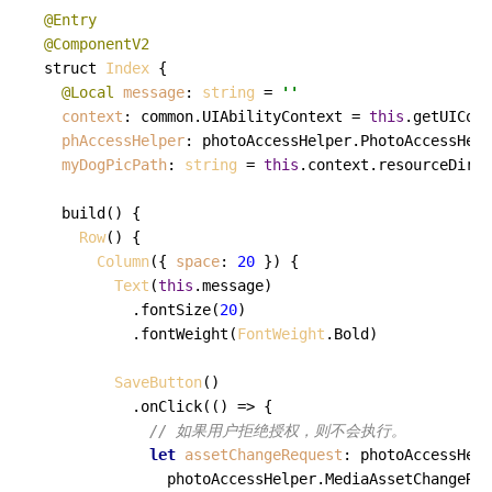
@Entry
@ComponentV2
struct 
Index
 {

@Local
message
: 
string
 = 
''
context
: common.
UIAbilityContext
 = 
this
.
getUICont
phAccessHelper
: photoAccessHelper.
PhotoAccessHelp
myDogPicPath
: 
string
 = 
this
.
context
.
resourceDir
 +
build
(
) {

Row
() {

Column
({ 
space
: 
20
 }) {

Text
(
this
.
message
)

          .
fontSize
(
20
)

          .
fontWeight
(
FontWeight
.
Bold
)

SaveButton
()

          .
onClick
(
() =>
 {

// 如果用户拒绝授权，则不会执行。
let
assetChangeRequest
: photoAccessHelp
              photoAccessHelper.
MediaAssetChangeReq