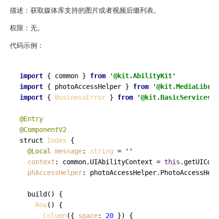
描述：获取媒体库支持的图片或者视频后缀列表。
权限：无。
代码示例：
import
 { common } 
from
'@kit.AbilityKit'
import
 { photoAccessHelper } 
from
'@kit.MediaLibrar
import
 { 
BusinessError
 } 
from
'@kit.BasicServicesKi
@Entry
@ComponentV2
struct 
Index
 {

@Local
message
: 
string
 = 
''
context
: common.
UIAbilityContext
 = 
this
.
getUICont
phAccessHelper
: photoAccessHelper.
PhotoAccessHelp
build
(
) {

Row
() {

Column
({ 
space
: 
20
 }) {
