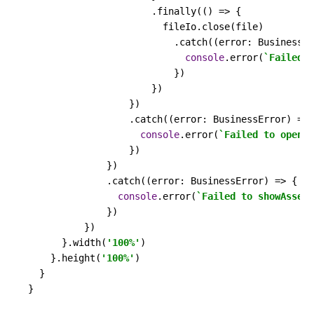
                      .
finally
(
() =>
 {

                        fileIo.
close
(file)

                          .
catch
(
(
error: BusinessEr
console
.
error
(
`Failed t
                          })

                      })

                  })

                  .
catch
(
(
error: BusinessError
) =>
 
console
.
error
(
`Failed to openFi
                  })

              })

              .
catch
(
(
error: BusinessError
) =>
 {

console
.
error
(
`Failed to showAssets
              })

          })

      }.
width
(
'100%'
)

    }.
height
(
'100%'
)

  }

}