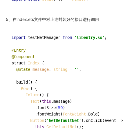
5、在index.ets文件中对上述封装好的接口进行调用
import
 testNetManager 
from
'libentry.so'
;

@Entry
@Component
struct 
Index
 {

@State
message
: 
string
 = 
''
;

build
(
) {

Row
() {

Column
() {

Text
(
this
.
message
)

          .
fontSize
(
50
)

          .
fontWeight
(
FontWeight
.
Bold
)

Button
(
'GetDefaultNet'
).
onClick
(
event
 =>
 {

this
.
GetDefaultNet
();
