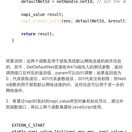
    defaultNetId = netHandle.netId; 
// Get the defa
    napi_value result;

napi_create_int32
(env, defaultNetId, &result);

return
 result;

简要说明：这两个函数是用于获取系统默认网络连接的相关信息
的。其中，GetDefaultNet是接收ArkTs端传入的测试参数，返回
调用接口后对应的返回值，param可以自行调整；如果返回值为
0，代表获取成功，401代表参数错误，201代表没有权限；而NetI
d函数则用于获取默认网络连接的ID。这些信息可以用于进一步的
网络操作。
2、将通过napi封装好的napi_value类型对象初始化导出，通过外
部函数接口，将以上两个函数暴露给JavaScript使用。
static
 napi_value 
Init
(napi_env env, napi_value exp