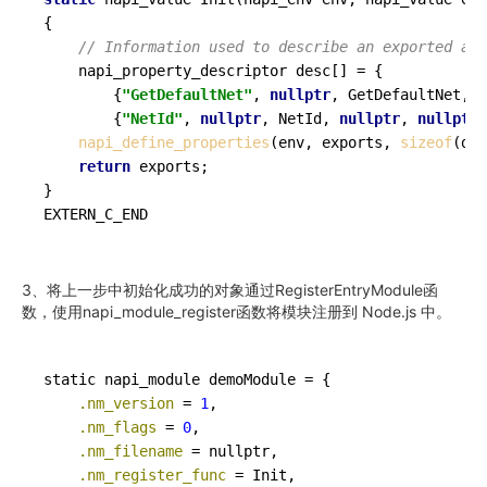
{

// Information used to describe an exported att
    napi_property_descriptor desc[] = {

        {
"GetDefaultNet"
, 
nullptr
, GetDefaultNet, 
n
        {
"NetId"
, 
nullptr
, NetId, 
nullptr
, 
nullptr
,
napi_define_properties
(env, exports, 
sizeof
(des
return
 exports;

}

3、将上一步中初始化成功的对象通过RegisterEntryModule函
数，使用napi_module_register函数将模块注册到 Node.js 中。
    .nm_version
 = 
1
    .nm_flags
 = 
0
    .nm_filename
    .nm_register_func