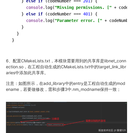
    } 
else
if
 (codeNumber === 
201
) {

console
.
log
(
"Missing permissions. ["
 + codeNu
    } 
else
if
 (codeNumber === 
401
) {

console
.
log
(
"Parameter error. ["
 + codeNumber
    }

  }

6、配置CMakeLists.txt，本模块需要用到的共享库是libnet_conn
ection.so，在工程自动生成的CMakeLists.txt中的target_link_libr
aries中添加此共享库。
注意：如图所示，在add_library中的entry是工程自动生成的mod
ename，若要做修改，需和步骤3中.nm_modname保持一致；