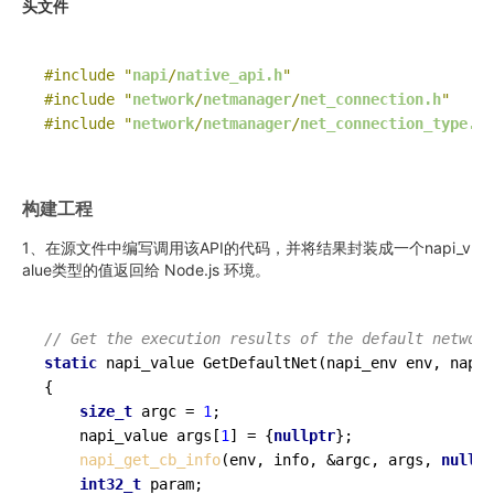
头文件
#include "
napi
/
native_api.h
"
#include "
network
/
netmanager
/
net_connection.h
"
#include "
network
/
netmanager
/
net_connection_type.h
"
构建工程
1、在源文件中编写调用该API的代码，并将结果封装成一个napi_v
alue类型的值返回给 Node.js 环境。
// Get the execution results of the default network
static
 napi_value 
GetDefaultNet
(napi_env env, napi_
{

size_t
 argc = 
1
;

    napi_value args[
1
] = {
nullptr
};

napi_get_cb_info
(env, info, &argc, args, 
nullpt
int32_t
 param;
