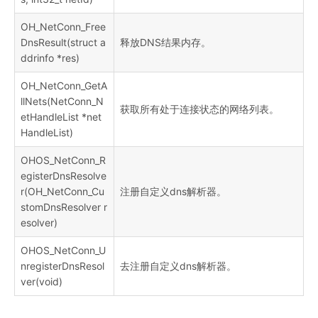
OH_NetConn_Free
DnsResult(struct a
释放DNS结果内存。
ddrinfo *res)
OH_NetConn_GetA
llNets(NetConn_N
获取所有处于连接状态的网络列表。
etHandleList *net
HandleList)
OHOS_NetConn_R
egisterDnsResolve
r(OH_NetConn_Cu
注册自定义dns解析器。
stomDnsResolver r
esolver)
OHOS_NetConn_U
nregisterDnsResol
去注册自定义dns解析器。
ver(void)