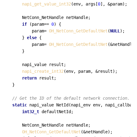
napi_get_value_int32
(env, args[
0
], &param);

    NetConn_NetHandle netHandle;

if
 (param== 
0
) {

        param= 
OH_NetConn_GetDefaultNet
(
NULL
);

    } 
else
 {

        param= 
OH_NetConn_GetDefaultNet
(&netHandle)
    }

    napi_value result;

napi_create_int32
(env, param, &result);

return
 result;

}

// Get the ID of the default network connection.
static
 napi_value 
NetId
(napi_env env, napi_callback
int32_t
 defaultNetId;

    NetConn_NetHandle netHandle;

OH_NetConn_GetDefaultNet
(&netHandle);
