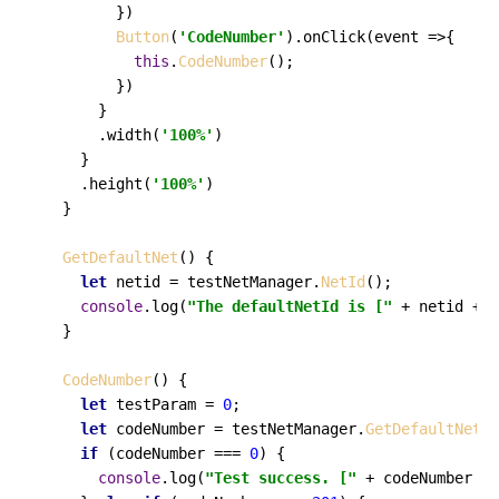
        })

Button
(
'CodeNumber'
).
onClick
(
event
 =>
{

this
.
CodeNumber
();

        })

      }

      .
width
(
'100%'
)

    }

    .
height
(
'100%'
)

  }

GetDefaultNet
() {

let
 netid = testNetManager.
NetId
();

console
.
log
(
"The defaultNetId is ["
 + netid + 
"
  }

CodeNumber
() {

let
 testParam = 
0
;

let
 codeNumber = testNetManager.
GetDefaultNet
(t
if
 (codeNumber === 
0
) {

console
.
log
(
"Test success. ["
 + codeNumber + 