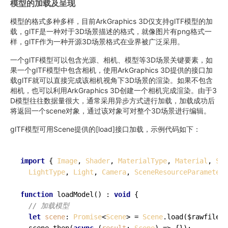
模型的加载及呈现
模型的格式多种多样，目前ArkGraphics 3D仅支持glTF模型的加
载，glTF是一种对于3D场景描述的格式，就像图片有png格式一
样，glTF作为一种开源3D场景格式在业界被广泛采用。
一个glTF模型可以包含光源、相机、模型等3D场景关键要素，如
果一个glTF模型中包含相机，使用ArkGraphics 3D提供的接口加
载glTF就可以直接完成该相机视角下3D场景的渲染。如果不包含
相机，也可以利用ArkGraphics 3D创建一个相机完成渲染。由于3
D模型往往数据量很大，通常采用异步方式进行加载，加载成功后
将返回一个scene对象，通过该对象可对整个3D场景进行编辑。
glTF模型可用Scene提供的[load]接口加载，示例代码如下：
import
 { 
Image
, 
Shader
, 
MaterialType
, 
Material
, 
Sha
LightType
, 
Light
, 
Camera
, 
SceneResourceParameters
function
loadModel
(
) : 
void
 {

// 加载模型
let
scene
: 
Promise
<
Scene
> = 
Scene
.
load
($rawfile(
"