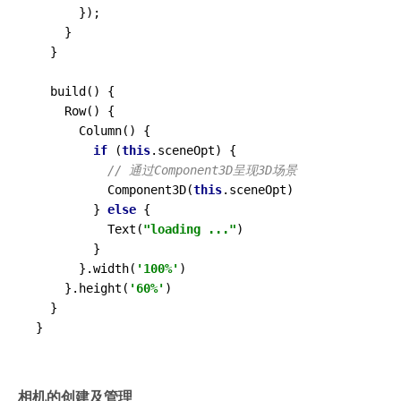
      });

    }

  }

  build() {

    Row() {

      Column() {

if
 (
this
.sceneOpt) {

// 通过Component3D呈现3D场景
          Component3D(
this
.sceneOpt)

        } 
else
 {

          Text(
"loading ..."
)

        }

      }.width(
'100%'
)

    }.height(
'60%'
)

  }

相机的创建及管理