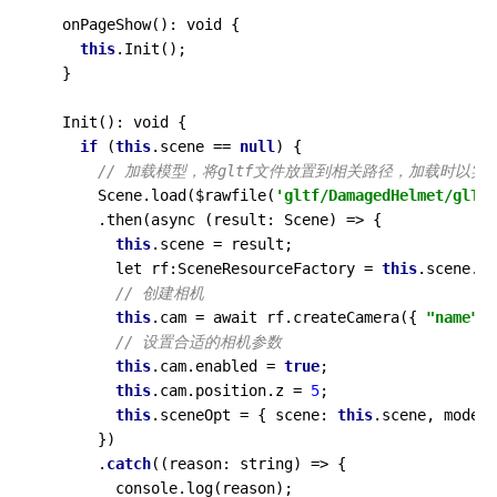
  onPageShow(): void {

this
.Init();

  }

  Init(): void {

if
 (
this
.scene == 
null
) {

// 加载模型，将gltf文件放置到相关路径，加载时以实
      Scene.load($rawfile(
'gltf/DamagedHelmet/glTF/
      .then(async (result: Scene) => {

this
.scene = result;

        let rf:SceneResourceFactory = 
this
.scene.ge
// 创建相机
this
.cam = await rf.createCamera({ 
"name"
: 
// 设置合适的相机参数
this
.cam.enabled = 
true
;

this
.cam.position.z = 
5
;

this
.sceneOpt = { scene: 
this
.scene, modelT
      })

      .
catch
((reason: string) => {

        console.log(reason);
