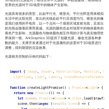
世界的光源对于3D场景中的物体产生影响。
光源具有很多的类型，比如平行光、锥形光。平行光即是用来模拟
生活中的太阳光照，发出的光线处处平行且强度均匀。锥形光则像
是我们使用的手电筒，以一个点向一个扇形区域发射光线，且发出
的光线会随着距离而衰减。光源的颜色也会对场景中的物体最终的
着色产生影响，光源颜色与物体颜色相互作用的计算与真实物理世
界保持一致。ArkGraphics 3D提供了创建光源，修改光源各种参
数的能力，支撑开发者通过对于光源属性的设置对于3D场景进行
调整，得到期望的渲染效果。
光源相关控制的示例代码如下：
import
 { 
Image
, 
Shader
, 
MaterialType
, 
Material
, 
Sha
LightType
, 
Light
, 
Camera
, 
SceneResourceParameters
function
createLightPromise
(
) : 
Promise
<
Light
> {

return
new
Promise
(
() =>
 {

let
scene
: 
Promise
<
Scene
> = 
Scene
.
load
($rawfile
    scene.
then
(
async
 (
result
: 
Scene
) => {
