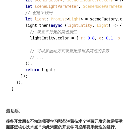
let
sceneFactory
: 
SceneResourceFactory
 = resu
let
sceneLightParameter
: 
SceneNodeParameters
 
// 创建平行光
let
light
: 
Promise
<
Light
> = sceneFactory.
crea
      light.
then
(
async
 (
lightEntity
: 
Light
) => {

// 设置平行光的颜色属性
        lightEntity.
color
 = { 
r
: 
0.8
, 
g
: 
0.1
, 
b
: 
0.
// 可以参照此方式设置光源很多其他的参数
// ...
      });

return
 light;

    });

  });

最后呢
很多开发朋友不知道需要学习那些鸿蒙技术？鸿蒙开发岗位需要掌
握那些核心技术点？为此鸿蒙的开发学习必须要系统性的进行。