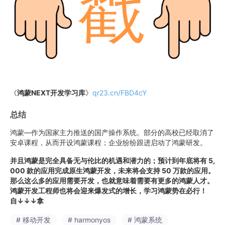
《
鸿蒙NEXT开发学习库
》
qr23.cn/FBD4cY
总结
鸿蒙—作为国家主力推送的国产操作系统。部分的高校已经取消了
安卓课程，从而开设鸿蒙课程；企业纷纷跟进启动了鸿蒙研发。
并且鸿蒙是完全具备无与伦比的机遇和潜力的；预计到年底将有 5,
000 款的应用完成原生鸿蒙开发，未来将会支持 50 万款的应用。
那么这么多的应用需要开发，也就意味着需要有更多的鸿蒙人才。
鸿蒙开发工程师也将会迎来爆发式的增长，学习鸿蒙势在必行！
自↓↓↓拿
# 移动开发
# harmonyos
# 鸿蒙系统