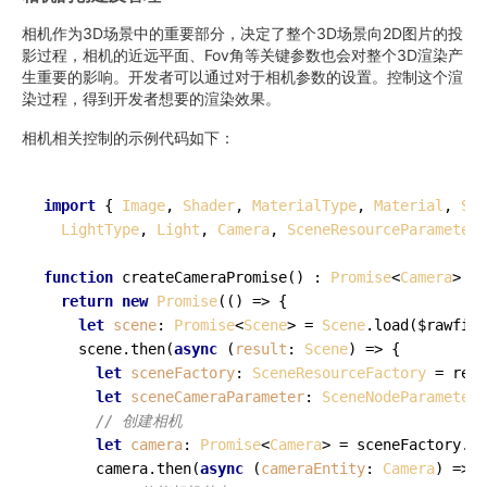
相机作为3D场景中的重要部分，决定了整个3D场景向2D图片的投
影过程，相机的近远平面、Fov角等关键参数也会对整个3D渲染产
生重要的影响。开发者可以通过对于相机参数的设置。控制这个渲
染过程，得到开发者想要的渲染效果。
相机相关控制的示例代码如下：
import
 { 
Image
, 
Shader
, 
MaterialType
, 
Material
, 
Sha
LightType
, 
Light
, 
Camera
, 
SceneResourceParameters
function
createCameraPromise
(
) : 
Promise
<
Camera
> {

return
new
Promise
(
() =>
 {

let
scene
: 
Promise
<
Scene
> = 
Scene
.
load
($rawfile
    scene.
then
(
async
 (
result
: 
Scene
) => {

let
sceneFactory
: 
SceneResourceFactory
 = resu
let
sceneCameraParameter
: 
SceneNodeParameters
// 创建相机
let
camera
: 
Promise
<
Camera
> = sceneFactory.
cr
      camera.
then
(
async
 (
cameraEntity
: 
Camera
) => {
