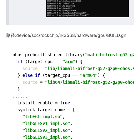
路径:device/soc/rockchip/rk3568/hardware/gpu/BUILD.gn
ohos_prebuilt_shared_library(
"mali-bifrost-g52-g2p0
if
 (target_cpu == 
"arm"
) {

source
 = 
"lib/libmali-bifrost-g52-g2p0-ohos.so"
  } 
else
if
 (target_cpu == 
"arm64"
) {

source
 = 
"lib64/libmali-bifrost-g52-g2p0-ohos.s
  }

......

  install_enable = 
true
  symlink_target_name = [

"libEGL_impl.so"
,

"libGLESv1_impl.so"
,

"libGLESv2_impl.so"
,

"libGLESv3_impl.so"
,
