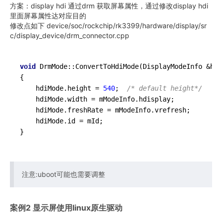
方案：display hdi 通过drm 获取屏幕属性，通过修改display hdi
里面屏幕属性达对应目的
修改点如下 device/soc/rockchip/rk3399/hardware/display/sr
c/display_device/drm_connector.cpp
void
DrmMode::ConvertToHdiMode
(DisplayModeInfo &hdi
{

    hdiMode.height = 
540
;  
/* default height*/
    hdiMode.width = mModeInfo.hdisplay;

    hdiMode.freshRate = mModeInfo.vrefresh;

    hdiMode.id = mId;

注意:uboot可能也需要调整
案例2 显示屏使用linux原生驱动