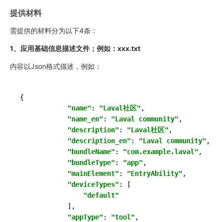
提供材料
需提供的材料分为以下4条：
1、应用基础信息描述文件；例如：xxx.txt
内容以Json格式描述，例如：
{

"name"
: 
"Laval社区"
,

"name_en"
: 
"Laval community"
,

"description"
: 
"Laval社区"
,

"description_en"
: 
"Laval community"
,

"bundleName"
: 
"com.example.laval"
,

"bundleType"
: 
"app"
,

"mainElement"
: 
"EntryAbility"
,

"deviceTypes"
: [

"default"
            ],

"appType"
: 
"tool"
,
