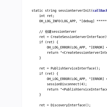
static string sessionServerInit(
callBac
    int ret;

    OH_LOG_INFO(LOG_APP, "[debug] *****
    // 创建sessionServer

    ret = CreateSessionServerInterface(f
    if (ret) {

        OH_LOG_ERROR(LOG_APP, "[ERROR] <
        return "<CreateSessionServerInte
    }

    ret = PublishServiceInterface();

    if (ret) {

        OH_LOG_ERROR(LOG_APP, "[ERROR] <
        sessionDisconnect(4);

        return "<PublishServiceInterface
    }

    ret = DiscoveryInterface();
