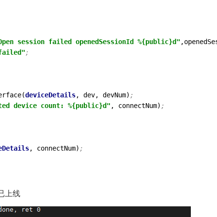
Open session failed openedSessionId %{public}d"
,openedSe
failed"
;
erface(
deviceDetails
, dev, devNum)
;
ted device count: %{public}d"
, connectNum)
;
eDetails
, connectNum)
;
备已上线