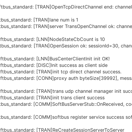
tbus_standard: [TRAN]OpenTcpDirectChannel end: channe
bus_standard: [TRAN]lane num is 1
bus_standard: [TRAN]server TransOpenChannel ok: channe
ftbus_standard: [LNN]NodeStateCbCount is 10
bus_standard: [TRAN]OpenSession ok: sessionId=30, chan
bus_standard: [LNN]BusCenterClientInit init OK!
bus_standard: [DISC]Init success as client side
bus_standard: [TRAN]init tcp direct channel success.
ftbus_standard: [CONN]proxy auth byteSize[39992], mes
tbus_standard: [TRAN]trans udp channel manager init suc
bus_standard: [TRAN]init trans client success
tbus_standard: [COMM]SoftBusServerStub::OnReceived, co
us_standard: [COMM]softbus register service success so
ftbus_standard: [TRAN]ReCreateSessionServerToServer