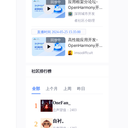
应用框架分论坛-
回放中
OpenHarmony开
发者大会2024
深圳城市开发
者社区小助理
直播时间 2024-05-25 15:35:00
高性能应用开发-
回放中
OpenHarmony开
发者大会2024
imsodiffcult
社区排行榜
全部
上个月
上周
昨日
OneFan_
1
总声望值：2403
自衬。
2