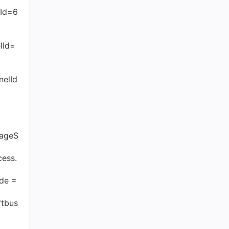
总声望值：76
lId=6
SamSong8610
24
总声望值：67
lId=
AJIE916
25
总声望值：64
nelId
大大怪
26
总声望值：63
weixin_57903262
27
总声望值：62
sageS
用户025351143
28
cess.
总声望值：59
de =
asue
29
总声望值：56
ftbus
m0_59719729
30