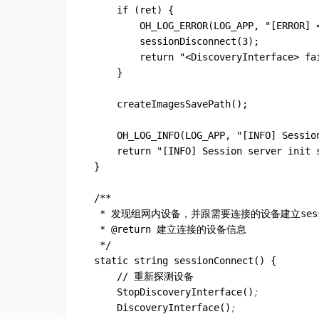
    if (ret) {

        OH_LOG_ERROR(LOG_APP, "[ERROR] <
        sessionDisconnect(3);

        return "<DiscoveryInterface> fai
    }

    createImagesSavePath();

    OH_LOG_INFO(LOG_APP, "[INFO] Session
    return "[INFO] Session server init s
}

/**

 * 发现组网内设备，并跟需要连接的设备建立sessi
 * @return 建立连接的设备信息

 */

static string sessionConnect() {

    // 重新探测设备

    StopDiscoveryInterface()
;
    DiscoveryInterface()
;