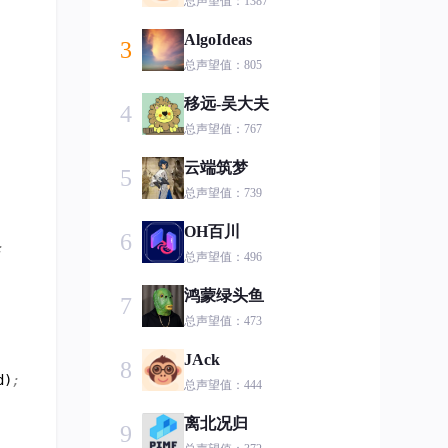
总声望值：1387
AlgoIdeas
3
总声望值：805
移远-吴大夫
4
总声望值：767
云端筑梦
5
总声望值：739
OH百川
6
;
总声望值：496
鸿蒙绿头鱼
7
总声望值：473
JAck
8
d)
;
总声望值：444
离北况归
9