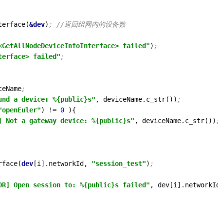
terface(
&dev
)
; //返回组网内的设备数
<GetAllNodeDeviceInfoInterface> failed"
)
;
terface> failed"
;
ceName
;
und a device: %{public}s"
, deviceName.c_str())
;
"openEuler"
) != 
0
 ){

] Not a gateway device: %{public}s"
, deviceName.c_str())
rface(
dev
[i].networkId, 
"session_test"
)
;
OR] Open session to: %{public}s failed"
, dev[i].networkI