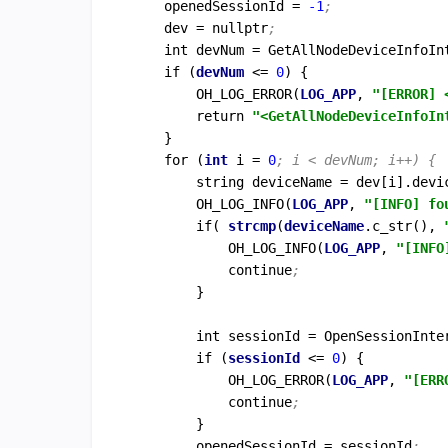
    openedSessionId = 
-1
;
    dev = nullptr
;
    int devNum = GetAllNodeDeviceInfoIn
    if (
devNum
 <= 
0
) {

        OH_LOG_ERROR(
LOG_APP
, 
"[ERROR] 
        return 
"<GetAllNodeDeviceInfoIn
    }

    for (
int
 i = 
0
; i < devNum; i++) {
        string deviceName = dev[i].devi
        OH_LOG_INFO(
LOG_APP
, 
"[INFO] fo
        if( 
strcmp
(
deviceName
.c_str(), 
            OH_LOG_INFO(
LOG_APP
, 
"[INFO
            continue
;
        }

        int sessionId = OpenSessionInte
        if (
sessionId
 <= 
0
) {

            OH_LOG_ERROR(
LOG_APP
, 
"[ERR
            continue
;
        }

        openedSessionId = sessionId
;