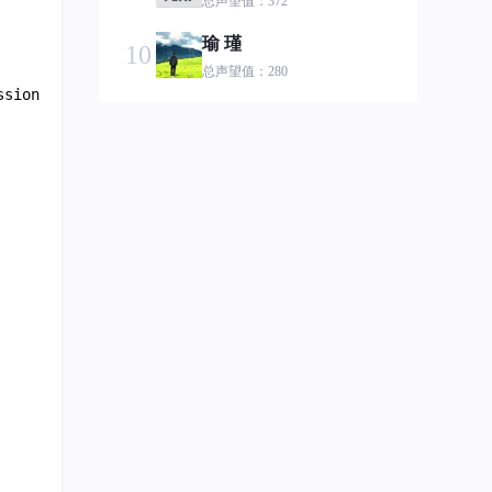
总声望值：372
瑜 瑾
10
总声望值：280
ssionId)
;
hahahah
11
总声望值：241
鸿蒙小语哥
12
总声望值：213
J_1592385427
13
总声望值：187
芯永恒
14
总声望值：180
mart!nhu
15
总声望值：127
第六章
16