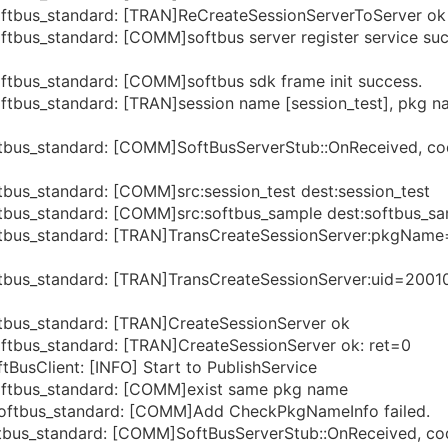
ftbus_standard: [TRAN]ReCreateSessionServerToServer ok
tbus_standard: [COMM]softbus server register service su
tbus_standard: [COMM]softbus sdk frame init success.
tbus_standard: [TRAN]session name [session_test], pkg 
tbus_standard: [COMM]SoftBusServerStub::OnReceived, co
us_standard: [COMM]src:session_test dest:session_test
bus_standard: [COMM]src:softbus_sample dest:softbus_s
tbus_standard: [TRAN]TransCreateSessionServer:pkgName
bus_standard: [TRAN]TransCreateSessionServer:uid=2001
bus_standard: [TRAN]CreateSessionServer ok
ftbus_standard: [TRAN]CreateSessionServer ok: ret=0
usClient: [INFO] Start to PublishService
oftbus_standard: [COMM]exist same pkg name
oftbus_standard: [COMM]Add CheckPkgNameInfo failed.
tbus_standard: [COMM]SoftBusServerStub::OnReceived, co