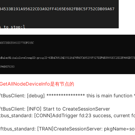
GetAllNodeDeviceInfo是有节点的
usClient: [debug] **************** this is main function 
BusClient: [INFO] Start to CreateSessionServer
bus_standard: [CONN]AddTrigger fd:23 success, current f
ftbus_standard: [TRAN]CreateSessionServer: pkgName=so