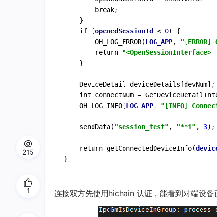
        break
;
    }

    if (
openedSessionId
 < 
0
) {

        OH_LOG_ERROR(
LOG_APP
, 
"[ERROR] 
        return 
"<OpenSessionInterface> 
    }

    DeviceDetail deviceDetails[devNum]
;
    int connectNum = GetDeviceDetailInt
    OH_LOG_INFO(
LOG_APP
, 
"[INFO] Connec
    sendData(
"session_test"
, 
"**i"
, 
3
)
;
    return getConnectedDeviceInfo(
devic
215
}
1
连接双方先使用hichain 认证，能看到对端设