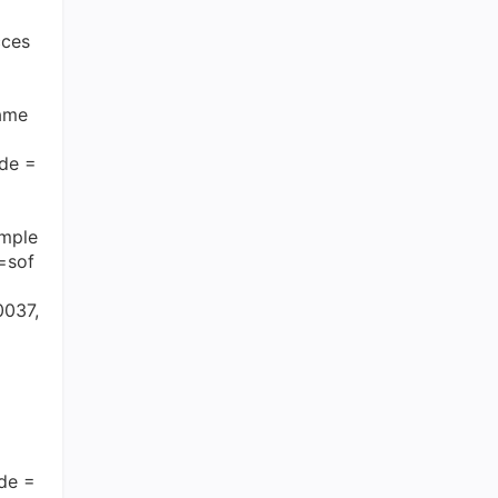
总声望值：55
cces
wraxu
31
总声望值：54
name
Diemit
32
总声望值：51
de =
weixin_39181553
33
总声望值：50
ample
坤腾
=sof
34
总声望值：49
0037,
夏橘月
35
总声望值：48
mulinhu
36
总声望值：48
喂大的NPC
37
de =