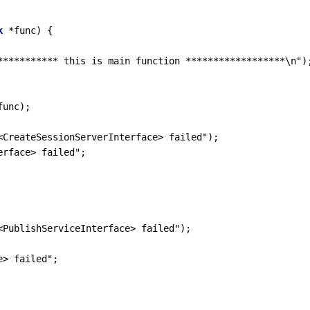
k
 *func) {

*********** this is main function ******************\n");
unc);

CreateSessionServerInterface> failed");

rface> failed";

PublishServiceInterface> failed");

> failed";
