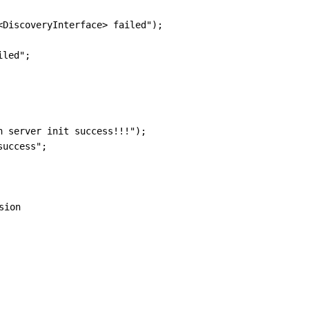
DiscoveryInterface> failed");

led";

 server init success!!!");

uccess";

on
