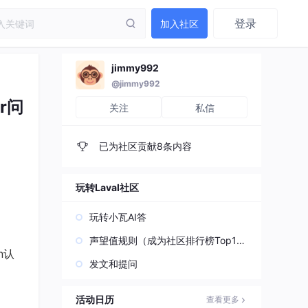
登录
加入社区
jimmy992
@jimmy992
r问
关注
私信
已为社区贡献8条内容
玩转Laval社区
玩转小瓦AI答
声望值规则（成为社区排行榜Top1
n认
0）
发文和提问
活动日历
查看更多