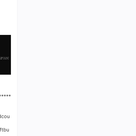
总声望值：108
代码论斤卖
17
总声望值：108
super
18
总声望值：104
chenjie_cnooc
19
总声望值：99
2401_82711686
20
总声望值：91
Haoc_小源同学
21
*****
总声望值：90
moss
22
dcou
总声望值：82
lilil
ftbu
23