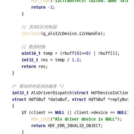
HDF_LOGE
(
"I2cTransfer2: failed, addr %x\n"
,
return
-1
;

    }

// 关闭I2C控制器
I2cClose
(g_alsI2cDevice.i2cHandle);

// 数据转换
uint16_t
 temp = (rbuff[
0
]<<
8
) | rbuff[
1
];

int32_t
 res = temp / 
1.2
;

return
 res;

}

/* 驱动对外提供的服务 */
int32_t
AlsDriverDispatch
(
struct
 HdfDeviceIoClient 
struct
 HdfSBuf *dataBuf, 
struct
 HdfSBuf *replyBuf)
{

if
 (client == 
NULL
 || client->device == 
NULL
) {

HDF_LOGE
(
"Als driver device is NULL"
);

return
 HDF_ERR_INVALID_OBJECT;

    }
