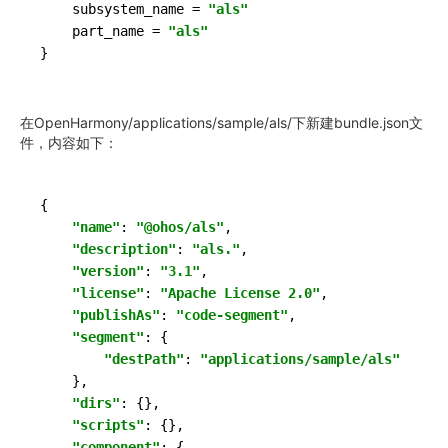
    subsystem_name = 
"als"
    part_name = 
"als"
}
在OpenHarmony/applications/sample/als/下新建bundle.json文
件，内容如下：
{

"name"
: 
"@ohos/als"
,

"description"
: 
"als."
,

"version"
: 
"3.1"
,

"license"
: 
"Apache License 2.0"
,

"publishAs"
: 
"code-segment"
,

"segment"
: {

"destPath"
: 
"applications/sample/als"
    },

"dirs"
: {},

"scripts"
: {},

"component"
: {
