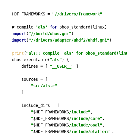
HDF_FRAMEWORKS = 
"//drivers/framework"
# compile 
'als'
for
import
(
"//build/ohos.gni"
import
(
"//drivers/adapter/uhdf2/uhdf.gni"
)

print
(
"als:: compile 'als' for ohos_standard(linux)
ohos_executable(
"als"
) {

    defines = [ 
"__USER__"
 ]

    sources = [

"src/als.c"
    ]

    include_dirs = [

"
$HDF_FRAMEWORKS
/include"
,

"
$HDF_FRAMEWORKS
/include/core"
,

"
$HDF_FRAMEWORKS
/include/osal"
,

"
$HDF_FRAMEWORKS
/include/platform"
,
