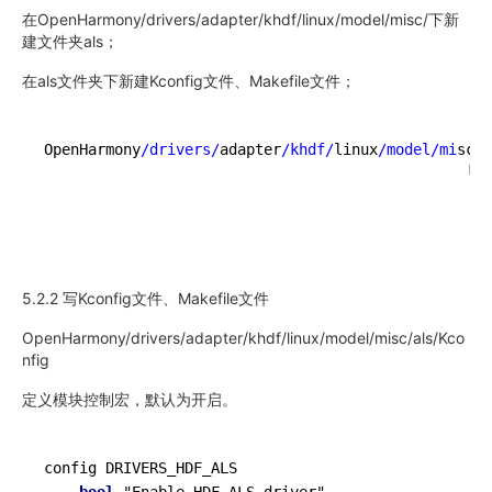
在OpenHarmony/drivers/adapter/khdf/linux/model/misc/下新
建文件夹als；
在als文件夹下新建Kconfig文件、Makefile文件；
OpenHarmony
/drivers/
adapter
/khdf/
linux
/model/mi
sc/

                                                └──
                                                   
                                                   
5.2.2 写Kconfig文件、Makefile文件
OpenHarmony/drivers/adapter/khdf/linux/model/misc/als/Kco
nfig
定义模块控制宏，默认为开启。
config DRIVERS_HDF_ALS

bool
 "Enable HDF ALS driver"
