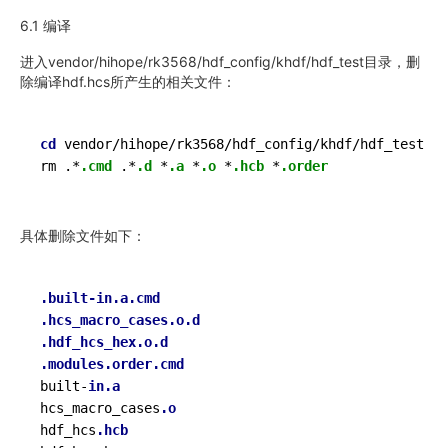
6.1 编译
进入vendor/hihope/rk3568/hd
f_config/khdf/hd
f_test目录，删
除编译hdf.hcs所产生的相关文件：
cd
 vendor/hihope/rk3568/hdf_config/khdf/hdf_test

rm .*
.cmd
 .*
.d
 *
.a
 *
.o
 *
.hcb
 *
.order
具体删除文件如下：
.built-in
.a
.cmd
.hcs_macro_cases
.o
.d
.hdf_hcs_hex
.o
.d
.modules
.order
.cmd
built-
in
.a
hcs_macro_cases
.o
hdf_hcs
.hcb