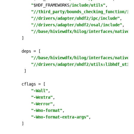
"
$HDF_FRAMEWORKS
/include/utils"
,

"//third_party/bounds_checking_function/inc
"//drivers/adapter/uhdf2/ipc/include"
,

"//drivers/adapter/uhdf2/osal/include"
,

"//base/hiviewdfx/hilog/interfaces/native/i
    ]

    deps = [

"//base/hiviewdfx/hilog/interfaces/native/i
"//drivers/adapter/uhdf2/utils:libhdf_utils
     ]

    cflags = [

"-Wall"
,

"-Wextra"
,

"-Werror"
,

"-Wno-format"
,

"-Wno-format-extra-args"
,

    ]
