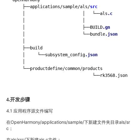
    ├──applications/sample/als/
src
    │                       │   └──als
.c
    │                       │

    │                       ├──BUILD
.gn
    │                       └──bundle
.json
    │

    ├──build

    │     └──subsystem_config
.json
    │

    └──productdefine/common/products

                                └──rk3568.json
4.
开发步骤
4.1 应用程序源文件编写
在OpenHarmony/applications/sample/下新建文件夹目录als/sr
c；
在als/src/下新建als.c文件；