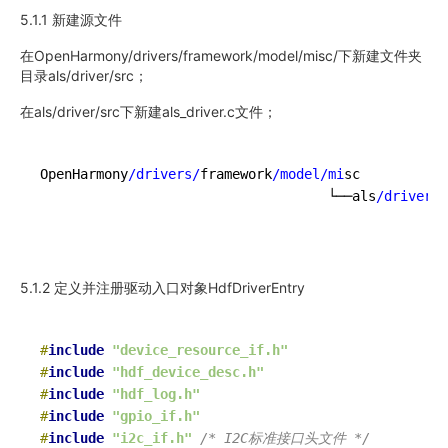
5.1.1 新建源文件
在OpenHarmony/drivers/framework/model/misc/下新建文件夹
目录als/driver/src；
在als/driver/src下新建als_driver.c文件；
OpenHarmony
/drivers/
framework
/model/mi
sc

                                    └──als
/driver/
s
                                                   
5.1.2 定义并注册驱动入口对象HdfDriverEntry
#
include
"device_resource_if.h"
#
include
"hdf_device_desc.h"
#
include
"hdf_log.h"
#
include
"gpio_if.h"
#
include
"i2c_if.h"
/* I2C标准接口头文件 */