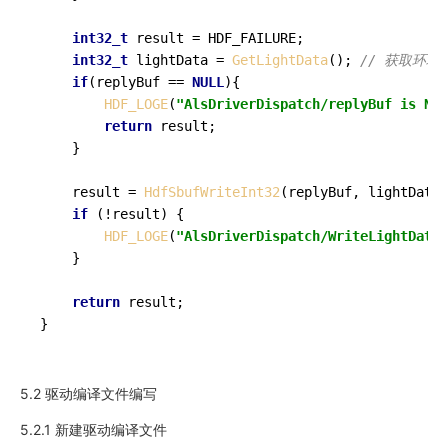
int32_t
 result = HDF_FAILURE;

int32_t
 lightData = 
GetLightData
(); 
// 获取环
if
(replyBuf == 
NULL
){

HDF_LOGE
(
"AlsDriverDispatch/replyBuf is NUL
return
 result;

    }

    result = 
HdfSbufWriteInt32
(replyBuf, lightData)
if
 (!result) {

HDF_LOGE
(
"AlsDriverDispatch/WriteLightData:
    }

return
 result;

}
5.2 驱动编译文件编写
5.2.1 新建驱动编译文件