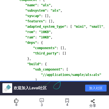
"name"
: 
"als"
,

"subsystem"
: 
"als"
,

"syscap"
: [],

"features"
: [],

"adapted_system_type"
: [ 
"mini"
, 
"small"
, 
"
"rom"
: 
"10KB"
,

"ram"
: 
"10KB"
,

"deps"
: {

"components"
: [],

"third_party"
: []

         },

"build"
: {

"sub_component"
: [

"//applications/sample/als:als"
             ],

"inner_kits"
: [],

欢迎加入Laval社区
加入社区
"test"
: []

         }

    }

8
4
3
分享
}