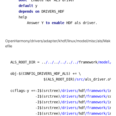
default
 y

depends
on
 DRIVERS_HDF

    help

        Answer Y 
to
enable
 HDF als driver.
OpenHarmony/drivers/adapter/khdf/linux/model/misc/als/Mak
efile
ALS_ROOT_DIR = ..
/../
..
/../
..
/../
framework
/model/mi
obj-$(CONFIG_DRIVERS_HDF_ALS) += \

                $(ALS_ROOT_DIR)
/src/
als_driver.o\

ccflags-y +=-I$(srctree)
/drivers/
hdf
/framework/i
ncl
            -I$(srctree)
/drivers/
hdf
/framework/
core
            -I$(srctree)
/drivers/
hdf
/framework/i
ncl
            -I$(srctree)
/drivers/
hdf
/framework/i
ncl
            -I$(srctree)
/drivers/
hdf
/framework/i
ncl