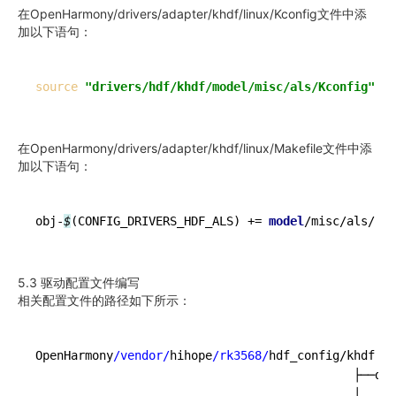
在OpenHarmony/drivers/adapter/khdf/linux/Kconfig文件中添
加以下语句：
source
"drivers/hdf/khdf/model/misc/als/Kconfig"
在OpenHarmony/drivers/adapter/khdf/linux/Makefile文件中添
加以下语句：
obj-
$
(CONFIG_DRIVERS_HDF_ALS) += 
model
/misc/als/
5.3 驱动配置文件编写
相关配置文件的路径如下所示：
OpenHarmony
/vendor/
hihope
/rk3568/
hdf_config/khdf

                                             ├──dev
                                             │   └─