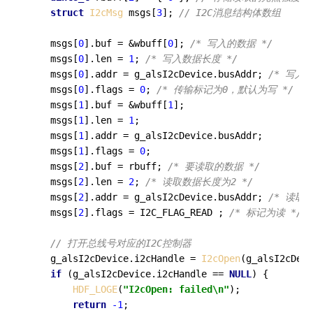
struct
I2cMsg
 msgs[
3
]; 
// I2C消息结构体数组
    msgs[
0
].buf = &wbuff[
0
]; 
/* 写入的数据 */
    msgs[
0
].len = 
1
; 
/* 写入数据长度 */
    msgs[
0
].addr = g_alsI2cDevice.busAddr; 
/* 写入
    msgs[
0
].flags = 
0
; 
/* 传输标记为0，默认为写 */
    msgs[
1
].buf = &wbuff[
1
];

    msgs[
1
].len = 
1
;

    msgs[
1
].addr = g_alsI2cDevice.busAddr;

    msgs[
1
].flags = 
0
;

    msgs[
2
].buf = rbuff; 
/* 要读取的数据 */
    msgs[
2
].len = 
2
; 
/* 读取数据长度为2 */
    msgs[
2
].addr = g_alsI2cDevice.busAddr; 
/* 读取
    msgs[
2
].flags = I2C_FLAG_READ ; 
/* 标记为读 */
// 打开总线号对应的I2C控制器
    g_alsI2cDevice.i2cHandle = 
I2cOpen
(g_alsI2cDevi
if
 (g_alsI2cDevice.i2cHandle == 
NULL
) {

HDF_LOGE
(
"I2cOpen: failed\n"
);

return
-1
;
