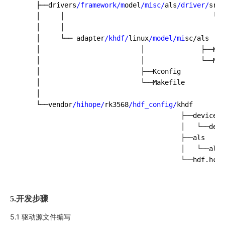
    ├──drivers
/framework/m
odel
/misc/
als
/driver/
src

    │     │                                     └──
    │     │

    │     └── adapter
/khdf/
linux
/model/mi
sc/als

    │                         │              ├──Kco
    │                         │              └──Mak
    │                         ├──Kconfig

    │                         └──Makefile

    │

    └──vendor
/hihope/
rk3568
/hdf_config/
khdf

                                        ├──device_i
                                        │   └──devi
                                        ├──als

                                        │   └──als_
                                        └──hdf.hcs
5.
开发步骤
5.1 驱动源文件编写