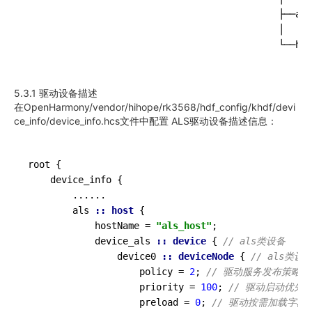
                                             ├──als

                                             │   └─
                                             └──hdf
5.3.1 驱动设备描述
在OpenHarmony/vendor/hihope/rk3568/hdf_config/khdf/devi
ce_info/device_info.hcs文件中配置 ALS驱动设备描述信息：
root {

    device_info {

...
...
        als 
:: host
 {

            hostName = 
"als_host"
;

            device_als 
:: device
 { 
// als类设备
                device0 
:: deviceNode
 { 
// als类
                    policy = 
2
; 
// 驱动服务发布策略
                    priority = 
100
; 
// 驱动启动优先
                    preload = 
0
; 
// 驱动按需加载字段