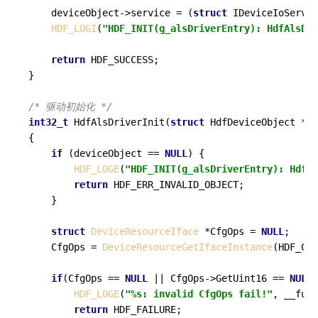
    deviceObject->service = (
struct
 IDeviceIoServic
HDF_LOGI
(
"HDF_INIT(g_alsDriverEntry): HdfAlsDri
return
 HDF_SUCCESS;

}

/* 驱动初始化 */
int32_t
HdfAlsDriverInit
(
struct
 HdfDeviceObject *de
{

if
 (deviceObject == 
NULL
) {

HDF_LOGE
(
"HDF_INIT(g_alsDriverEntry): HdfAl
return
 HDF_ERR_INVALID_OBJECT;

    }

struct
DeviceResourceIface
 *CfgOps = 
NULL
;

    CfgOps = 
DeviceResourceGetIfaceInstance
(HDF_CON
if
(CfgOps == 
NULL
 || CfgOps->GetUint16 == 
NULL
)
HDF_LOGE
(
"%s: invalid CfgOps fail!"
, __func
return
 HDF_FAILURE;
