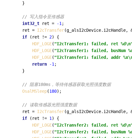
    }

// 写入指令至传感器
int32_t
 ret = 
-1
;

    ret = 
I2cTransfer
(g_alsI2cDevice.i2cHandle, &ms
if
 (ret != 
2
) {

HDF_LOGE
(
"I2cTransfer1: failed, ret %d\n"
, 
HDF_LOGE
(
"I2cTransfer1: failed, busNum %d\n
HDF_LOGE
(
"I2cTransfer1: failed, addr %x\n"
,
return
-1
;

    }

// 阻塞180ms，等待传感器获取光照强度数据
OsalMSleep
(
180
);

// 读取传感器光照强度数据
    ret = 
I2cTransfer
(g_alsI2cDevice.i2cHandle, &ms
if
 (ret != 
1
) {

HDF_LOGE
(
"I2cTransfer2: failed, ret %d\n"
, 
HDF_LOGE
(
"I2cTransfer2: failed, busNum %d\n