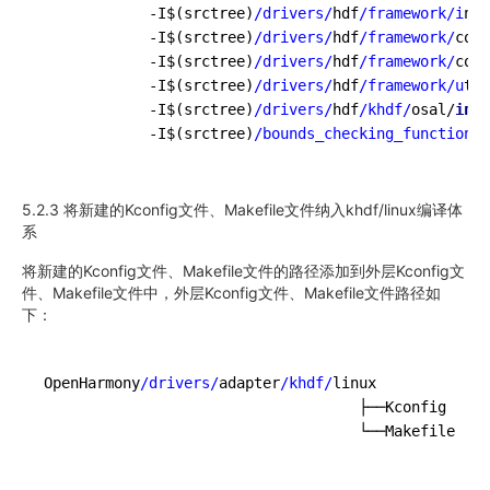
            -I$(srctree)
/drivers/
hdf
/framework/i
ncl
            -I$(srctree)
/drivers/
hdf
/framework/
core
            -I$(srctree)
/drivers/
hdf
/framework/
core
            -I$(srctree)
/drivers/
hdf
/framework/u
til
            -I$(srctree)
/drivers/
hdf
/khdf/
osal/
incl
            -I$(srctree)
/bounds_checking_function/i
5.2.3 将新建的Kconfig文件、Makefile文件纳入khdf/linux编译体
系
将新建的Kconfig文件、Makefile文件的路径添加到外层Kconfig文
件、Makefile文件中，外层Kconfig文件、Makefile文件路径如
下：
OpenHarmony
/drivers/
adapter
/khdf/
linux

                                    ├──Kconfig

                                    └──Makefile