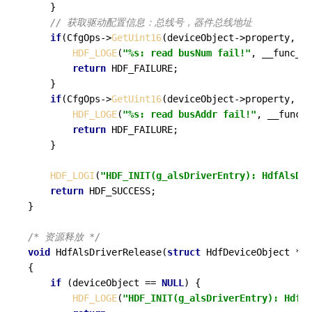
    }

// 获取驱动配置信息：总线号，器件总线地址
if
(CfgOps->
GetUint16
(deviceObject->property, 
"b
HDF_LOGE
(
"%s: read busNum fail!"
, __func__)
return
 HDF_FAILURE;

    }

if
(CfgOps->
GetUint16
(deviceObject->property, 
"b
HDF_LOGE
(
"%s: read busAddr fail!"
, __func__
return
 HDF_FAILURE;

    }

HDF_LOGI
(
"HDF_INIT(g_alsDriverEntry): HdfAlsDri
return
 HDF_SUCCESS;

}

/* 资源释放 */
void
HdfAlsDriverRelease
(
struct
 HdfDeviceObject *de
{

if
 (deviceObject == 
NULL
) {

HDF_LOGE
(
"HDF_INIT(g_alsDriverEntry): HdfAl