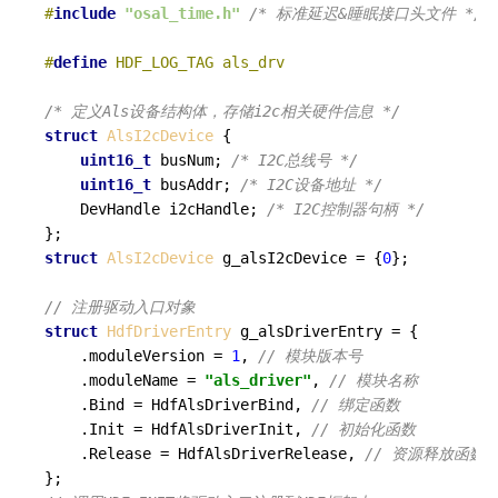
#
include
"osal_time.h"
/* 标准延迟&睡眠接口头文件 */
#
define
 HDF_LOG_TAG als_drv
/* 定义Als设备结构体，存储i2c相关硬件信息 */
struct
AlsI2cDevice
 {

uint16_t
 busNum; 
/* I2C总线号 */
uint16_t
 busAddr; 
/* I2C设备地址 */
    DevHandle i2cHandle; 
/* I2C控制器句柄 */
struct
AlsI2cDevice
 g_alsI2cDevice = {
0
};

// 注册驱动入口对象
struct
HdfDriverEntry
 g_alsDriverEntry = {

    .moduleVersion = 
1
, 
// 模块版本号
    .moduleName = 
"als_driver"
, 
// 模块名称
    .Bind = HdfAlsDriverBind, 
// 绑定函数
    .Init = HdfAlsDriverInit, 
// 初始化函数
    .Release = HdfAlsDriverRelease, 
// 资源释放函数