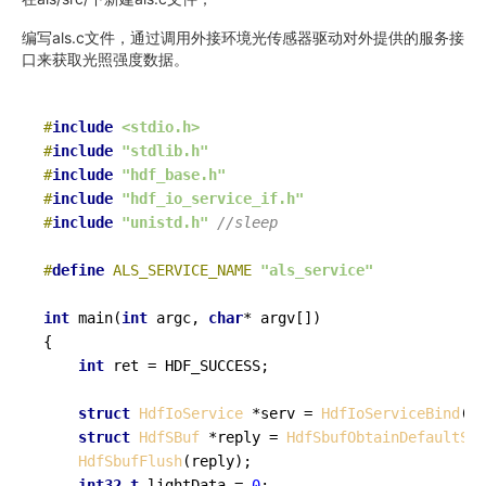
编写als.c文件，通过调用外接环境光传感器驱动对外提供的服务接
口来获取光照强度数据。
#
include
<stdio.h>
#
include
"stdlib.h"
#
include
"hdf_base.h"
#
include
"hdf_io_service_if.h"
#
include
"unistd.h"
//sleep
#
define
 ALS_SERVICE_NAME 
"als_service"
int
main
(
int
 argc, 
char
* argv[])
{

int
 ret = HDF_SUCCESS;

struct
HdfIoService
 *serv = 
HdfIoServiceBind
(AL
struct
HdfSBuf
 *reply = 
HdfSbufObtainDefaultSiz
HdfSbufFlush
(reply);

int32_t
 lightData = 
0
;
