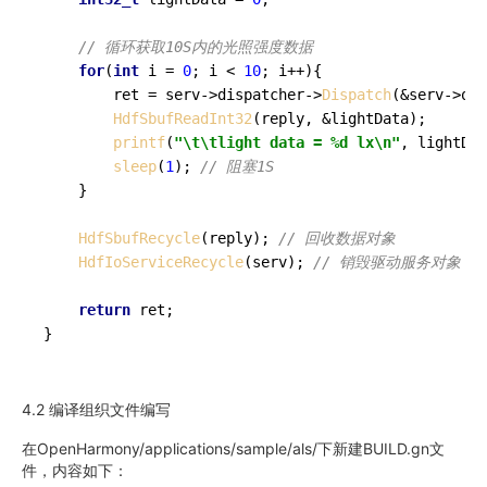
// 循环获取10S内的光照强度数据
for
(
int
 i = 
0
; i < 
10
; i++){

        ret = serv->dispatcher->
Dispatch
(&serv->obj
HdfSbufReadInt32
(reply, &lightData);

printf
(
"\t\tlight data = %d lx\n"
, lightDat
sleep
(
1
); 
// 阻塞1S
    }

HdfSbufRecycle
(reply); 
// 回收数据对象
HdfIoServiceRecycle
(serv); 
// 销毁驱动服务对象
return
 ret;

}
4.2 编译组织文件编写
在OpenHarmony/applications/sample/als/下新建
BUILD.gn文
件，内容如下：