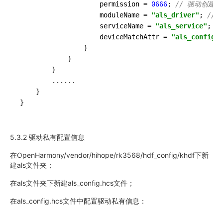
                    permission = 
0666
; 
// 驱动创建
                    moduleName = 
"als_driver"
; 
//
                    serviceName = 
"als_service"
; 
/
                    deviceMatchAttr = 
"als_config"
;
                }

            }

        }

...
...
    }

}
5.3.2 驱动私有配置信息
在OpenHarmony/vendor/hihope/rk3568/hdf_config/khdf下新
建als文件夹；
在als文件夹下新建als_config.hcs文件；
在als_config.hcs文件中配置驱动私有信息：